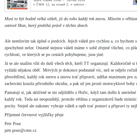
Tento článek vyšel 7. června 2018
v ČMN 12, na straně 2, v rubrice -
Musí to být hodně velká vášeň, jít do toho každý rok znovu. Mluvím o věhla
ostrově Man, který probíhá právě v těchto dnech.
Ale nemluvím tak úplně o jezdcích. Jejich vášeň pro rychlou a, co bychom s
zpochybnit nelze. Ostatně stejnou vášeň máme v sobě zřejmě všichni, co pí
rychlosti, ve kterých se po cestách pohybujeme, jsou jiné.
Já se ale snažím vžít do duší všech těch, kteří TT organizují. Každoročně si
vyžádá nějakou oběť. Mrtvých je dokonce podstatně víc, než se odjelo roční
přesvědčení, každý rok znovu a znovu trať připravit, udělat maximum pro zaj
zachování kouzla přírodního okruhu, a pak už jen prosit motocyklové bohy 
Pamatuji si, jak sklíčeně se mi odjíždělo z Hořic, když tam došlo k smrtelné
každý rok. Teda asi neopouštějí, protože většina z organizátorů bude místní
pocity. Stejně ale nakonec vyhraje vášeň a opět trať postaví a připraví ty nej
Příjemné červnové vyjížďky přeje
Petr Pour
petr.pour@cmn.cz