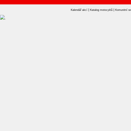
|
|
Kalendář akcí
Katalog motocyklů
Komunitní w