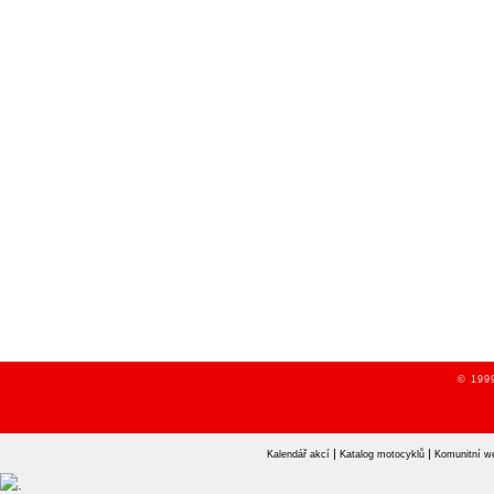
© 1999
|
|
Kalendář akcí
Katalog motocyklů
Komunitní w