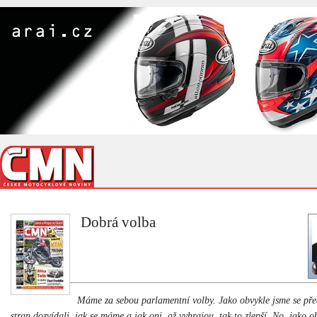
Dobrá volba
Máme za sebou parlamentní volby. Jako obvykle jsme se pře
stran dozvídali, jak se máme a jak oni, až vyhrajou, tak to zlepší. No, jako 