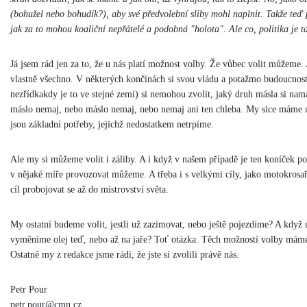
(bohužel nebo bohudík?), aby své předvolební sliby mohl naplnit. Takže teď
jak za to mohou koaliční nepřátelé a podobná "holota". Ale co, politika je ta
Já jsem rád jen za to, že u nás platí možnost volby. Že vůbec volit můžeme. 
vlastně všechno. V některých končinách si svou vládu a potažmo budoucnos
nezřídkakdy je to ve stejné zemi) si nemohou zvolit, jaký druh másla si na
máslo nemaj, nebo máslo nemaj, nebo nemaj ani ten chleba. My sice máme m
jsou základní potřeby, jejichž nedostatkem netrpíme.
Ale my si můžeme volit i záliby. A i když v našem případě je ten koníček pod
v nějaké míře provozovat můžeme. A třeba i s velkými cíly, jako motokrosař 
cíl probojovat se až do mistrovství světa.
My ostatní budeme volit, jestli už zazimovat, nebo ještě pojezdíme? A když 
vyměníme olej teď, nebo až na jaře? Toť otázka. Těch možností volby máme
Ostatně my z redakce jsme rádi, že jste si zvolili právě nás.
Petr Pour
petr.pour@cmn.cz