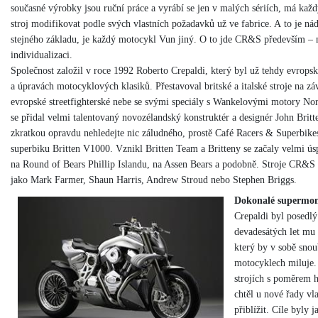
současné výrobky jsou ruční práce a vyrábí se jen v malých sériích, má každ
stroj modifikovat podle svých vlastních požadavků už ve fabrice. A to je ná
stejného základu, je každý motocykl Vun jiný. O to jde CR&S především –
individualizaci.
Společnost založil v roce 1992 Roberto Crepaldi, který byl už tehdy evrops
a úpravách motocyklových klasiků. Přestavoval britské a italské stroje na z
evropské streetfighterské nebe se svými speciály s Wankelovými motory No
se přidal velmi talentovaný novozélandský konstruktér a designér John Brit
zkratkou opravdu nehledejte nic záludného, prostě Café Racers & Superbikes
superbiku Britten V1000. Vznikl Britten Team a Britteny se začaly velmi ú
na Round of Bears Phillip Islandu, na Assen Bears a podobně. Stroje CR&S B
jako Mark Farmer, Shaun Harris, Andrew Stroud nebo Stephen Briggs.
Dokonalé supermo
Crepaldi byl posedlý
devadesátých let mu 
který by v sobě snou
motocyklech miluje. 
strojích s poměrem 
chtěl u nové řady vl
přiblížit. Cíle byly 