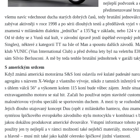
nejlepší podvozek a 
předimenzované brzd
všemu navíc vdechnout ducha starých dobrých časů, tedy brutální jednoválco
zabývat aktivněji v roce 1998 a po sérii dlouhých testů a předělávek vyjel
znamená v milánském dialektu „jedničku“ a 135?kg v základu, nebo 124 v z
Od té doby se z Vunů stal kult, v závodní úpravě jezdí úspěšně evropský 
Singles), některé z kategorií TT na Isle of Man a spoustu dalších závodů. M
klub VUNIC (Vun International Club) a před dvěma lety byl na veletrhu E
sám Silvio Berlusconi. A mě by teda tenhle brutální jednohrnek v garáži ta
S americkým srdcem
Když známá americká motorárna S&S loni oslavila své kulaté padesáté nar
agregátu s názvem X-Wedge z vlastního vývoje, nikdo z tamních inženýrů vů
s úhlem válců 56° a výkonem kolem 115 koní bude vůbec zájem. Jenže situac
extravagantního motoru se stal hit. Začali ho používat nejen stavitelé custom
malosériovou výrobu speciálů se sportovním duchem. A mezi ty se rozhodn
Jejich dlouho utajovaný koncept Duu (opět z milánského hantecu, duu zna
syntézou špičkového evropského závodního stylu motocyklu v kombinaci s b
jakou dokážou produkovat americké dvouválce. Vstupní informace tohoto pro
použity jen ty nejlepší a v rámci možností také nejlehčí materiály, motocyk
a hlavně – musí mít také jako každé céeresko špičkové jízdní vlastnosti.