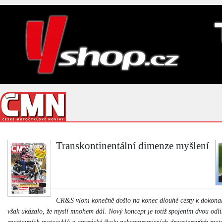
Transkontinentální dimenze myšlení
CR&S vloni konečně došlo na konec dlouhé cesty k dokona
však ukázalo, že myslí mnohem dál. Nový koncept je totiž spojením dvou odli