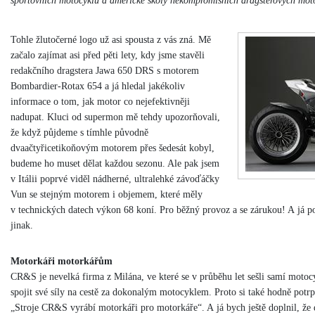
sportovních motocyklů a americké školy nekompromisních dragsterových mot
Tohle žlutočerné logo už asi spousta z vás zná. Mě
začalo zajímat asi před pěti lety, kdy jsme stavěli
redakčního dragstera Jawa 650 DRS s motorem
Bombardier-Rotax 654 a já hledal jakékoliv
informace o tom, jak motor co nejefektivněji
nadupat. Kluci od supermon mě tehdy upozorňovali,
že když půjdeme s tímhle původně
dvaačtyřicetikoňovým motorem přes šedesát kobyl,
budeme ho muset dělat každou sezonu. Ale pak jsem
v Itálii poprvé viděl nádherné, ultralehké závoďáčky
Vun se stejným motorem i objemem, které měly
v technických datech výkon 68 koní. Pro běžný provoz a se zárukou! A já 
jinak.
Motorkáři motorkářům
CR&S je nevelká firma z Milána, ve které se v průběhu let sešli samí motocy
spojit své síly na cestě za dokonalým motocyklem. Proto si také hodně potrpí
„Stroje CR&S vyrábí motorkáři pro motorkáře“. A já bych ještě doplnil, že 