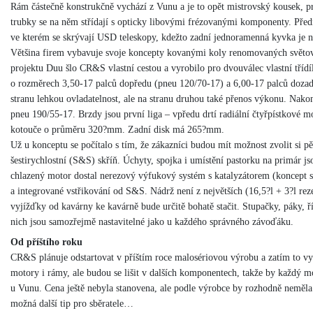
Rám částečně konstrukčně vychází z Vunu a je to opět mistrovský kousek, 
trubky se na něm střídají s opticky libovými frézovanými komponenty. Přední
ve kterém se skrývají USD teleskopy, kdežto zadní jednoramenná kyvka je 
Většina firem vybavuje svoje koncepty kovanými koly renomovaných světov
projektu Duu šlo CR&S vlastní cestou a vyrobilo pro dvouválec vlastní t
o rozměrech 3,50-17 palců dopředu (pneu 120/70-17) a 6,00-17 palců dozadu
stranu lehkou ovladatelnost, ale na stranu druhou také přenos výkonu. Nakon
pneu 190/55-17. Brzdy jsou první liga – vpředu drtí radiální čtyřpístkové 
kotouče o průměru 320?mm. Zadní disk má 265?mm.
Už u konceptu se počítalo s tím, že zákazníci budou mít možnost zvolit si pě
šestirychlostní (S&S) skříň. Úchyty, spojka i umístění pastorku na primár j
chlazený motor dostal nerezový výfukový systém s katalyzátorem (koncept 
a integrované vstřikování od S&S. Nádrž není z největších (16,5?l + 3?l rez
vyjížďky od kavárny ke kavárně bude určitě bohatě stačit. Stupačky, páky, ří
nich jsou samozřejmě nastavitelné jako u každého správného závoďáku.
Od příštího roku
CR&S plánuje odstartovat v příštím roce malosériovou výrobu a zatím to vyp
motory i rámy, ale budou se lišit v dalších komponentech, takže by každý moh
u Vunu. Cena ještě nebyla stanovena, ale podle výrobce by rozhodně neměla
možná další tip pro sběratele…