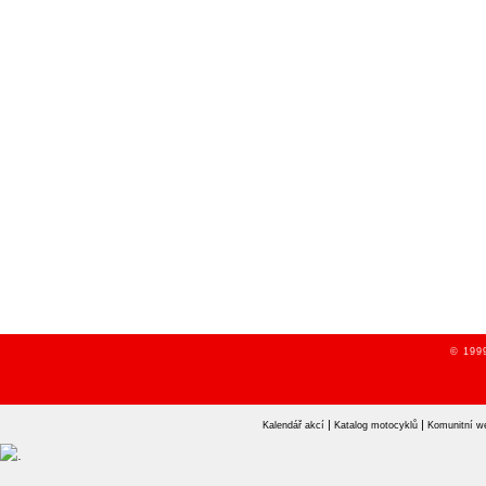
© 1999
|
|
Kalendář akcí
Katalog motocyklů
Komunitní w