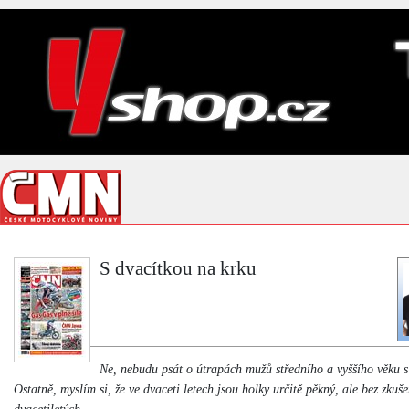
S dvacítkou na krku
Ne, nebudu psát o útrapách mužů středního a vyššího věku s
Ostatně, myslím si, že ve dvaceti letech jsou holky určitě pěkný, ale bez zkuše