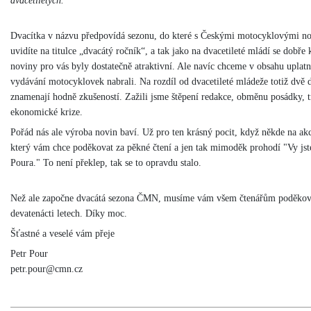
dvacetiletých.
Dvacítka v názvu předpovídá sezonu, do které s Českými motocyklovými nov
uvidíte na titulce „dvacátý ročník“, a tak jako na dvacetileté mládí se dobř
noviny pro vás byly dostatečně atraktivní. Ale navíc chceme v obsahu uplatni
vydávání motocyklovek nabrali. Na rozdíl od dvacetileté mládeže totiž dvě d
znamenají hodně zkušeností. Zažili jsme štěpení redakce, obměnu posádky, t
ekonomické krize.
Pořád nás ale výroba novin baví. Už pro ten krásný pocit, když někde na ak
který vám chce poděkovat za pěkné čtení a jen tak mimoděk prohodí "Vy jst
Poura." To není překlep, tak se to opravdu stalo.
Než ale započne dvacátá sezona ČMN, musíme vám všem čtenářům poděkova
devatenácti letech. Díky moc.
Šťastné a veselé vám přeje
Petr Pour
petr.pour@cmn.cz