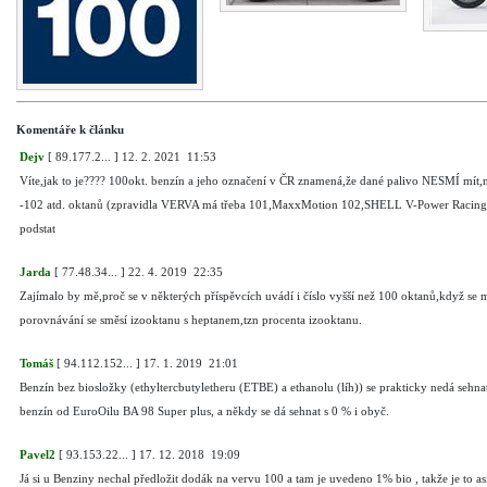
Komentáře k článku
Dejv
[
89.177.2...
]
12. 2. 2021 11:53
Víte,jak to je???? 100okt. benzín a jeho označení v ČR znamená,že dané palivo NESMÍ mít
-102 atd. oktanů (zpravidla VERVA má třeba 101,MaxxMotion 102,SHELL V-Power Racing p
podstat
Jarda
[
77.48.34...
]
22. 4. 2019 22:35
Zajímalo by mě,proč se v některých příspěvcích uvádí i číslo vyšší než 100 oktanů,když se má
porovnávání se směsí izooktanu s heptanem,tzn procenta izooktanu.
Tomáš
[
94.112.152...
]
17. 1. 2019 21:01
Benzín bez biosložky (ethyltercbutyletheru (ETBE) a ethanolu (líh)) se prakticky nedá sehnat
benzín od EuroOilu BA 98 Super plus, a někdy se dá sehnat s 0 % i obyč.
Pavel2
[
93.153.22...
]
17. 12. 2018 19:09
Já si u Benziny nechal předložit dodák na vervu 100 a tam je uvedeno 1% bio , takže je to asi