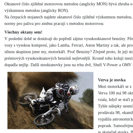
Oktanové číslo zjištěné motorovou metodou (anglicky MON) bývá zhruba o 
výzkumnou metodou (anglicky RON).
Na čerpacích stojanech najdete oktanové číslo zjištěné výzkumnou metodou, 
normy pro paliva pro změnu pracují s metodou motorovou.
Všechny oktany sem!
V poslední době se dostávají do popředí zájmu vysokooktanové benzíny. Pů
vozy s vysokou kompresí, jako Lamba, Ferrari, Aston Martiny a tak, ale pr
silnou skupinou jsme my, motorkáři. Proč Benziny? Zřejmě proto, že její sto
prémiových vysokooktanových benzínů nejlevnější. Kromě toho kolují mezi 
dopadla nejlíp. Další stooktanovky jsou na trhu dvě, Shell V-Power a OMV 
Verva je stovka
Mezi motorkáři se z 
Verva 100 má 98 okta
vzala, když se stačí 
Tyhle nálepky nesmí
prodávala 98, okamži
vypálila astronomick
poprask. Samozřejmě
je skutečně stovka. 