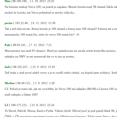
Dim
[
88.100.190...
]
1. 10. 2013 23:32
Na benzine tankuji Verva 100, na pistoli je napsáno: Benzín bezolovnatý 98 oktanů.Takže tak
možné že fyzicky má Verva průměrně tu stovku vždycky...
pavka
[
195.22.48...
]
9. 11. 2012 12:38
Tak a teď teda nevim. Kterej benzín je 100 oktanů a kterej neni 100 oktanů? A kterej má a 
automaticky 100 nemá bio, nebo že verva 100 nemá bio? :-O
Palo
[
88.83.241...
]
7. 11. 2012 7:21
Maxxmotion ma snad 95 oktanov. Hned po natankovani mi zacala svietit kontrolka motoru, p
nalepku na OMV sa ani neunuvali dat co to ma za normu...
laďa
[
88.102.247...
]
25. 9. 2012 21:05
Teď mám v autě první nádrž vervy a je to rozdíl velmi citelný, na dojezd jsem zvědavý. Jezdí
Morhoo
[
86.49.115...
]
1. 9. 2012 1:28
LZ: Pokud je tomu tak, jak mi vysvětlíte, že Verva 100 má nálepku (BA 98) a Carrera 10
tutéž nálepku s číslem 100?
LZ
[
188.175.225...
]
23. 8. 2012 22:24
To David, Palivář, Honza, Karel a Fylda. Vážení chytří. Důvod proč je pod pistolí štítek 98, 
ČMN: v ČR neexistuje samostatná norma pro 100oktanové benziny. Takže nejen Verva, ale 