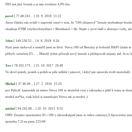
N95 má jiný formát a je tam uvedeno 4,9% bio.
pavel
[
77.48.243...
]
10. 9. 2018 11:22
Autor článku nás uvádí v naprostý omyl v tom, že "100-oktanový" benzín neobsahuje bio
obsahuje ETBE (etyltercbutyléter) = Bioethanol = líh. Nejde v prvé řadě o absorpci vody, ale 
Jelen
[
149.238.52...
]
6. 8. 2018 9:26
Nyní jsem tankoval a nestačil jsem se divit. Verva 100 od Benziny je bohužel BA95 (mám to v
přibylo označení E5. .... Minulý týden přivezli nový benzín a přelepovali stojany atd. Je to 
Xxx
[
78.102.173...
]
25. 10. 2017 20:48
Ve slově pistoli, posteli a prdeli se píše měkké i pánové, i když jste opravdu tvrdí motorkáři.
Michal
[
37.48.49...
]
27. 2. 2016 15:20
pro Palivář: kamaráde jsi mimo Verva 100 se skutečně vozi z rakouska a ještě k tomu se doa
modrá sra*ka, vsak když si natankujes Vervu tak je modrá :)
michal
[
94.242.69...
]
20. 10. 2015 0:55
OMV Znojmo maxmotion 95 i 100 z rakouska(ptal jsem se ridice cisterny),5-6procentni sni
spotreba 7,2l na pneu 225/40-