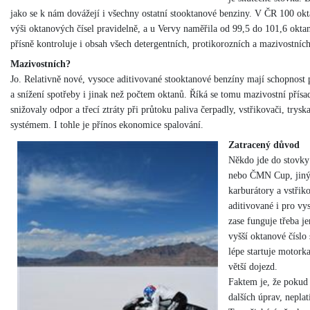
jako se k nám dovážejí i všechny ostatní stooktanové benziny. V ČR 100 ok
výši oktanových čísel pravidelně, a u Vervy naměřila od 99,5 do 101,6 ok
přísně kontroluje i obsah všech detergentních, protikorozních a mazivostních
Mazivostních?
Jo. Relativně nové, vysoce aditivované stooktanové benzíny mají schopnost
a snížení spotřeby i jinak než počtem oktanů. Říká se tomu mazivostní přísa
snižovaly odpor a třecí ztráty při průtoku paliva čerpadly, vstřikovači, try
systémem. I tohle je přínos ekonomice spalování.
Zatracený důvod
Někdo jde do stovky
nebo ČMN Cup, jiný p
karburátory a vstřik
aditivované i pro vy
zase funguje třeba jen
vyšší oktanové číslo
lépe startuje motork
větší dojezd.
Faktem je, že pokud 
dalších úprav, nepla