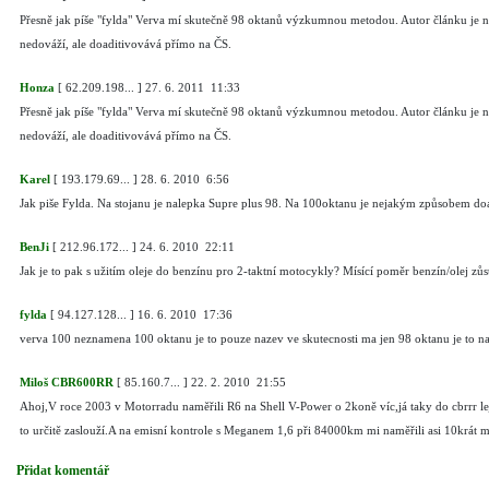
Přesně jak píše "fylda" Verva mí skutečně 98 oktanů výzkumnou metodou. Autor článku je n
nedováží, ale doaditivovává přímo na ČS.
Honza
[
62.209.198...
]
27. 6. 2011 11:33
Přesně jak píše "fylda" Verva mí skutečně 98 oktanů výzkumnou metodou. Autor článku je n
nedováží, ale doaditivovává přímo na ČS.
Karel
[
193.179.69...
]
28. 6. 2010 6:56
Jak piše Fylda. Na stojanu je nalepka Supre plus 98. Na 100oktanu je nejakým způsobem do
BenJi
[
212.96.172...
]
24. 6. 2010 22:11
Jak je to pak s užitím oleje do benzínu pro 2-taktní motocykly? Mísící poměr benzín/olej zů
fylda
[
94.127.128...
]
16. 6. 2010 17:36
verva 100 neznamena 100 oktanu je to pouze nazev ve skutecnosti ma jen 98 oktanu je to n
Miloš CBR600RR
[
85.160.7...
]
22. 2. 2010 21:55
Ahoj,V roce 2003 v Motorradu naměřili R6 na Shell V-Power o 2koně víc,já taky do cbrrr lej
to určitě zaslouží.A na emisní kontrole s Meganem 1,6 při 84000km mi naměřili asi 10krát 
Přidat komentář