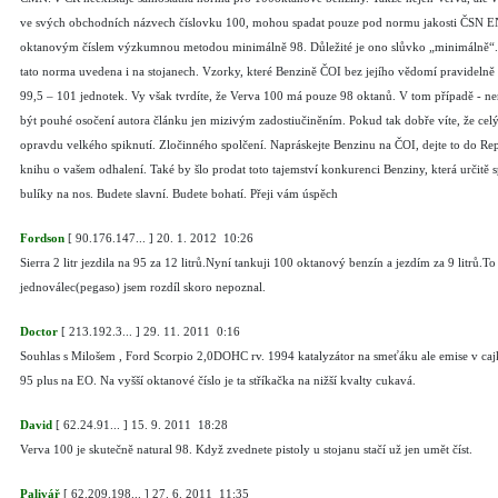
ve svých obchodních názvech číslovku 100, mohou spadat pouze pod normu jakosti ČSN EN 
oktanovým číslem výzkumnou metodou minimálně 98. Důležité je ono slůvko „minimálně“. Z
tato norma uvedena i na stojanech. Vzorky, které Benzině ČOI bez jejího vědomí pravidelně
99,5 – 101 jednotek. Vy však tvrdíte, že Verva 100 má pouze 98 oktanů. V tom případě - n
být pouhé osočení autora článku jen mizivým zadostiučiněním. Pokud tak dobře víte, že celý 
opravdu velkého spiknutí. Zločinného spolčení. Napráskejte Benzinu na ČOI, dejte to do Rep
knihu o vašem odhalení. Také by šlo prodat toto tajemství konkurenci Benziny, která určitě sp
bulíky na nos. Budete slavní. Budete bohatí. Přeji vám úspěch
Fordson
[
90.176.147...
]
20. 1. 2012 10:26
Sierra 2 litr jezdila na 95 za 12 litrů.Nyní tankuji 100 oktanový benzín a jezdím za 9 litrů.
jednoválec(pegaso) jsem rozdíl skoro nepoznal.
Doctor
[
213.192.3...
]
29. 11. 2011 0:16
Souhlas s Milošem , Ford Scorpio 2,0DOHC rv. 1994 katalyzátor na smeťáku ale emise v 
95 plus na EO. Na vyšší oktanové číslo je ta stříkačka na nižší kvalty cukavá.
David
[
62.24.91...
]
15. 9. 2011 18:28
Verva 100 je skutečně natural 98. Když zvednete pistoly u stojanu stačí už jen umět číst.
Palivář
[
62.209.198...
]
27. 6. 2011 11:35