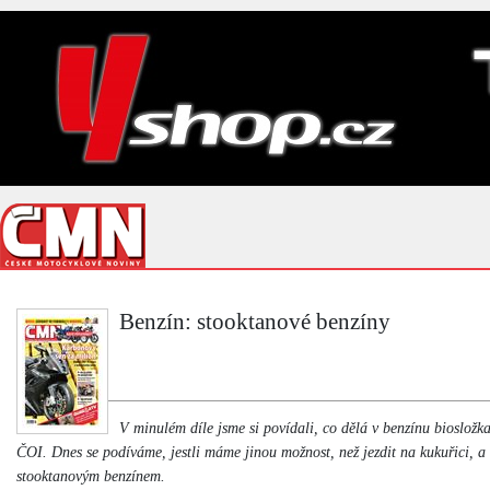
Benzín: stooktanové benzíny
V minulém díle jsme si povídali, co dělá v benzínu biosložka
ČOI. Dnes se podíváme, jestli máme jinou možnost, než jezdit na kukuřici, a 
stooktanovým benzínem.