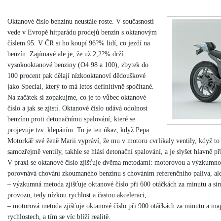
Oktanové číslo benzínu neustále roste. V současnosti
vede v Evropě hitparádu prodejů benzín s oktanovým
číslem 95. V ČR si ho koupí 96?% lidí, co jezdí na
benzín. Zajímavé ale je, že už 2,2?% drží
vysokooktanové benziny (O4 98 a 100), zbytek do
100 procent pak dělají nízkooktanoví dědouškové
jako Special, který to má letos definitivně spočítané.
Na začátek si zopakujme, co je to vůbec oktanové
číslo a jak se zjistí. Oktanové číslo udává odolnost
benzínu proti detonačnímu spalování, které se
projevuje tzv. klepáním. To je ten úkaz, když Pepa
Motorkář své ženě Marii vypráví, že mu v motoru cvrlikaly ventily, když t
samozřejmě ventily, takhle se hlásí detonační spalování, a je slyšet hlavně p
V praxi se oktanové číslo zjišťuje dvěma metodami: motorovou a výzkumno
porovnává chování zkoumaného benzínu s chováním referenčního paliva, ale
– výzkumná metoda zjišťuje oktanové číslo při 600 otáčkách za minutu a si
provozu, tedy nízkou rychlost a častou akceleraci,
– motorová metoda zjišťuje oktanové číslo při 900 otáčkách za minutu a ma
rychlostech, a tím se víc blíží realitě.