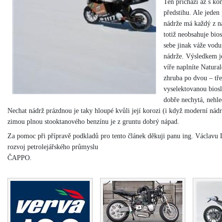
Ten přichází až s k
předstihu. Ale jeden
nádrže má každý z n
totiž neobsahuje bios
sebe jinak váže vodu
nádrže. Výsledkem j
víře naplníte Natura
zhruba po dvou – tře
vyselektovanou biosl
dobře nechytá, nehl
Nechat nádrž prázdnou je taky hloupé kvůli její korozi (i když moderní nádr
zimou plnou stooktanového benzínu je z gruntu dobrý nápad.
Za pomoc při přípravě podkladů pro tento článek děkuji panu ing. Václavu
rozvoj petrolejářského průmyslu
ČAPPO.