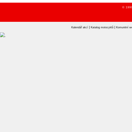
© 1999
|
|
Kalendář akcí
Katalog motocyklů
Komunitní w