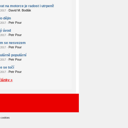
at na motorce je radost i utrpení!
David M. Bodlák
2017 -
o dějin
Petr Pour
2017 -
ý úvod
Petr Pour
2017 -
em se nesvezem
Petr Pour
2017 -
lárně populární
Petr Pour
2017 -
e se točí
Petr Pour
2017 -
články »
 cookies