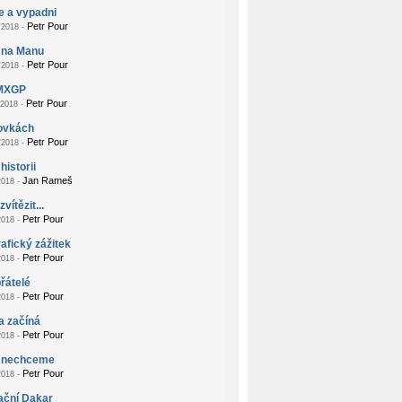
e a vypadni
Petr Pour
2018 -
 na Manu
Petr Pour
2018 -
MXGP
Petr Pour
2018 -
zovkách
Petr Pour
2018 -
historii
Jan Rameš
018 -
vítězit...
Petr Pour
018 -
afický zážitek
Petr Pour
018 -
přátelé
Petr Pour
018 -
a začíná
Petr Pour
018 -
 nechceme
Petr Pour
018 -
ační Dakar