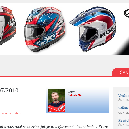
ČMN
07/2010
Text:
Jakub Nič
Vraže
ČMN 16/
Stěna 
čerpacích stanic.
ČMN 15/
Svůj v
ČMN 14/
í dvoustraně se dozvíte, jak je to s výstavami. Jedna bude v Praze,