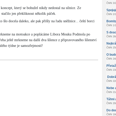
ČMN 3/2
oncept, který se bohužel nikdy nedostal na silnice. Ze
Spoju
 stačilo jen překliknout několik páček.
ČMN 2/2
šlo docela daleko, ale pak přišly na řadu sněžnice... čeští borci
Bomby
ČMN 1/2
S dvac
 mrkneme na motoakce a poplácáme Libora Mouku Podmola po
ČMN 26/
řeba ještě mrkneme na další dva šílence z připravovaného šílenství
Nejkrá
lého týdne je samozřejmostí!
ČMN 25/
O bud
ČMN 24/
Přeta
ČMN 23/
Dobrá
ČMN 22/
Nebe 
ČMN 21/
Táhni 
ČMN 20/
Do do
ČMN 19/