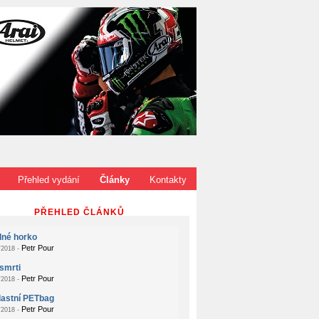
Přehled vydání
Články
Kontakty
PŘEHLED ČLÁNKŮ
dné horko
Petr Pour
2018 -
smrti
Petr Pour
2018 -
lastní PETbag
Petr Pour
2018 -