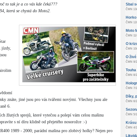
roč to tak je a co vás kde čeká???
Sbal s
ČMN 13/
B4, která se chystá do Moto2.
Horko
ČMN 12/
Moto 
ČMN 11/
Star
O kri
 jízdy,
ČMN 10/
jsou
O živé 
ČMN 9/2
Touha z
irolim
ČMN 8/2
Hologr
ČMN 7/2
evědomí
Díky, 
nky znáte, jiné jsou pro vás tvářemi novými. Všechny jsou ale
ČMN 6/2
raně 6.
Sezon
ých žlutých sprejů, které vytečou a polepí vám celou mašinu
ČMN 5/2
ravíte s ní díru klidně od přejetého nosorožce :-)
Krásu
ČMN 4/2
R400 1989 - 2000; parádní mašina pro zlobivý holky? Nejen pro
Likvid