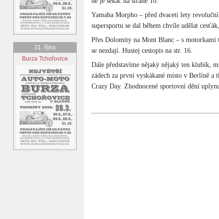
ně je sekáč na straně 10.
Yamaha Morpho – před dvaceti lety revoluční k
supersportu se dal během chvíle udělat cesťák,
Přes Dolomity na Mont Blanc – s motorkami to 
31. října
se nezdají. Hustej cestopis na str. 16.
Burza Tchořovice
Dále představíme nějaký nějaký ten klubík,
zádech za první vyskákané místo v Berlíně a t
Crazy Day. Zhodnocené sportovní dění uplynu