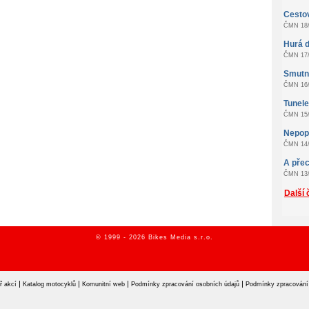
Cestov
ČMN 18/
Hurá d
ČMN 17/
Smutn
ČMN 16/
Tunel
ČMN 15/
Nepopu
ČMN 14/
A přec
ČMN 13/
Další 
© 1999 - 2026 Bikes Media s.r.o.
|
|
|
|
ř akcí
Katalog motocyklů
Komunitní web
Podmínky zpracování osobních údajů
Podmínky zpracování