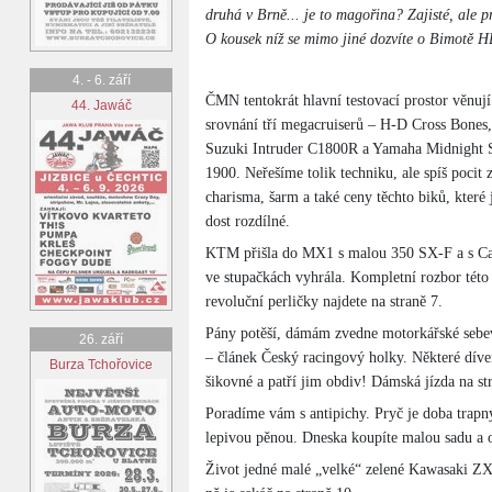
druhá v Brně... je to magořina? Zajisté, ale p
O kousek níž se mimo jiné dozvíte o Bimotě H
4. - 6. září
ČMN tentokrát hlavní testovací prostor věnují
44. Jawáč
srovnání tří megacruiserů – H-D Cross Bones,
Suzuki Intruder C1800R a Yamaha Midnight 
1900. Neřešíme tolik techniku, ale spíš pocit z
charisma, šarm a také ceny těchto biků, které 
dost rozdílné.
KTM přišla do MX1 s malou 350 SX-F a s Ca
ve stupačkách vyhrála. Kompletní rozbor této
revoluční perličky najdete na straně 7.
Pány potěší, dámám zvedne motorkářské seb
26. září
– článek Český racingový holky. Některé díve
Burza Tchořovice
šikovné a patří jim obdiv! Dámská jízda na st
Poradíme vám s antipichy. Pryč je doba trapn
lepivou pěnou. Dneska koupíte malou sadu a op
Život jedné malé „velké“ zelené Kawasaki ZX