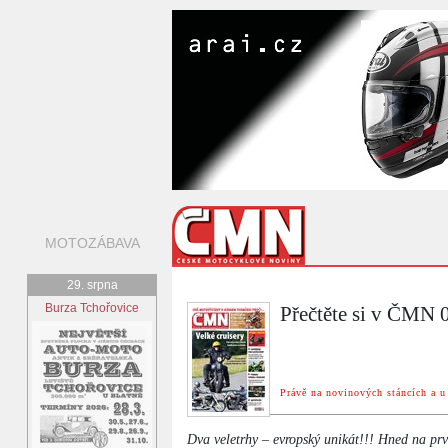
MOTOZÁBAVA
29. srpna
Burza Tchořovice
Přečtěte si v ČMN 
Právě na novinových stáncích a u 
Dva veletrhy – evropský unikát!!! Hned na prvn