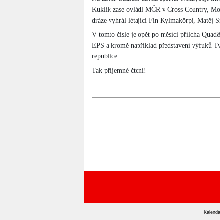
Kuklík zase ovládl MČR v Cross Country, Mot
dráze vyhrál létající Fin Kylmakörpi, Matěj 
V tomto čísle je opět po měsíci příloha Qua
EPS a kromě například představení výfuků Tw
republice.
Tak příjemné čtení!
Kalendá