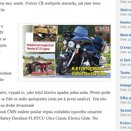
ČMN 14/
y moc vesele. Policie ČR zveřejnila statistiky, jak jsme letos
cky.
Sbal s
ČMN 13/
Horko
 o
ČMN 12/
 MV
Moto 
t se
ČMN 11/
isým.
O kri
e
ČMN 10/
O živé 
ČMN 9/2
Touha z
avidson
ČMN 8/2
íte
Hologr
ČMN 7/2
vr, vypadá to, jako když klavíru upadne jedna noha. Přesto podle
Díky, 
se řídit ze sedla spolujezdce (teda jen k první zatáčce). Test této
ČMN 6/2
 na druhé dvoustraně.
Sezon
ook ČMN můžete posílat vtipná rozluštění typového označení
ČMN 5/2
 Harley-Davidson FLHTCU Ultra Classic Electra Glide. Nic
Krásu
ČMN 4/2