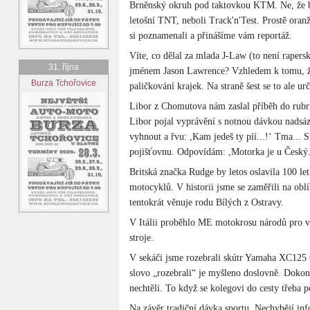
Brněnský okruh pod taktovkou KTM. Ne, že by
letošní TNT, neboli Track'n'Test. Prostě ora
si poznamenali a přinášíme vám reportáž.
Víte, co dělal za mlada J-Law (to není raper
31. října
jménem Jason Lawrence? Vzhledem k tomu, že
Burza Tchořovice
paličkování krajek. Na straně šest se to ale urč
Libor z Chomutova nám zaslal příběh do rubri
Libor pojal vyprávění s notnou dávkou nadsáz
vyhnout a řvu: ,Kam jedeš ty píí...!‘ Tma... S
pojišťovnu. Odpovídám: ,Motorka je u Český.
Britská značka Rudge by letos oslavila 100 le
motocyklů. V historii jsme se zaměřili na obl
tentokrát věnuje rodu Bílých z Ostravy.
V Itálii proběhlo ME motokrosu národů pro vete
stroje.
V sekáči jsme rozebrali skútr Yamaha XC125 C
slovo „rozebrali“ je myšleno doslovně. Dokonc
nechtěli. To když se kolegovi do cesty třeba p
Na závěr tradiční dávka sportu. Nechybějí in