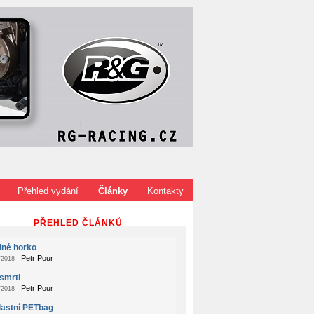
Přehled vydání
Články
Kontakty
PŘEHLED ČLÁNKŮ
dné horko
Petr Pour
2018 -
smrti
Petr Pour
2018 -
lastní PETbag