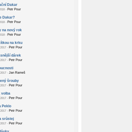
ační Dakar
Petr Pour
018 -
je Dakar?
Petr Pour
018 -
 na nový rok
Petr Pour
018 -
ítkou na krku
Petr Pour
2017 -
snější dárek
Petr Pour
2017 -
oucnosti
Jan Rameš
2017 -
žený šrouby
Petr Pour
2017 -
 volba
Petr Pour
2017 -
a Peklo
Petr Pour
2017 -
a srůstej
Petr Pour
2017 -
dávky