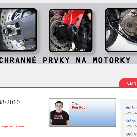
ČMN
 38/2010
Text:
Petr Pour
Vraže
ČMN 16/
Stěna 
čerpacích stanic.
ČMN 15/
Svůj v