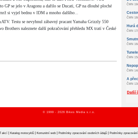
ČMN 19/
o GP se jelo v Aragonu a dařilo se Ducati, GP na dlouhé ploché
Smrž si vyjel bednu v IDM a mnoho dalšího...
Cestov
ČMN 18/
d&ATV. Testu se nevyhnul zábavný pracant Yamaha Grizzly 550
Hurá d
o Brothers naleznete další pokračování přehledu MX tratí v České
ČMN 17/
Smutn
ČMN 16/
Tunel
ČMN 15/
Nepopu
ČMN 14/
A přec
ČMN 13/
Další 
© 1999 - 2026 Bikes Media s.r.o.
|
|
|
|
ř akcí
Katalog motocyklů
Komunitní web
Podmínky zpracování osobních údajů
Podmínky zpracování