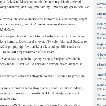
 si Rakušané Masec odkoupili. Jen tam uspořádali poslední
Likvid
nžovej okruhovej den. My jsme tam byli, motocykly vyzkoušeli, vše
ČMN 3/2
Spoju
ČMN 2/2
ská hvězda, ale špička amerického motokrosu a superkrosu), celým
 má přezdívku „Bad Boy“, asi se nevěnoval keramice a
Bomby
ČMN 1/2
itě dočtete.
S dvac
ky Jak jsem boural. I když to jistě nebylo nic moc příjemného,
ČMN 26/
ky a humoru. Dovolím si citovat: „Ty vole, fakt jede! Snažím se
Nejkrá
lyším pip pip pip, řev majáků a jak se mě ptá bílá rouška na
ČMN 25/
‘ To roušku prej nezajímá a ať neusínám.“
O bud
t. Svého času se jednalo o jedny z nejúspěšnějších závodních
ČMN 24/
íbený model Ulster 500. A další díl o závodnických klanech se
Přeta
ČMN 23/
Dobrá
rány na historických strojích. Neztratili se ani naši jezdci ani
ČMN 22/
Nebe 
ygnus. A protože tento stroj máme již osm let také v redakci,
ČMN 21/
e jsme to provedli už několikrát. I když někdy jsme to ani
Táhni 
ostavilo auto.
ČMN 20/
formace z MS Supermota, kde se daří Petru Vorlíčkovi. Víťa
Do do