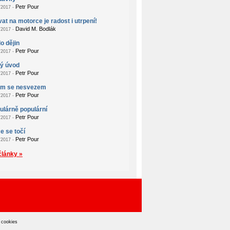
Petr Pour
2017 -
at na motorce je radost i utrpení!
David M. Bodlák
2017 -
o dějin
Petr Pour
2017 -
ý úvod
Petr Pour
2017 -
em se nesvezem
Petr Pour
2017 -
lárně populární
Petr Pour
2017 -
e se točí
Petr Pour
2017 -
články »
 cookies