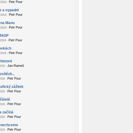
Petr Pour
2018 -
e a vypadni
Petr Pour
2018 -
 na Manu
Petr Pour
2018 -
MXGP
Petr Pour
2018 -
zovkách
Petr Pour
2018 -
historii
Jan Rameš
018 -
vítězit...
Petr Pour
018 -
afický zážitek
Petr Pour
018 -
přátelé
Petr Pour
018 -
a začíná
Petr Pour
018 -
 nechceme
Petr Pour
018 -