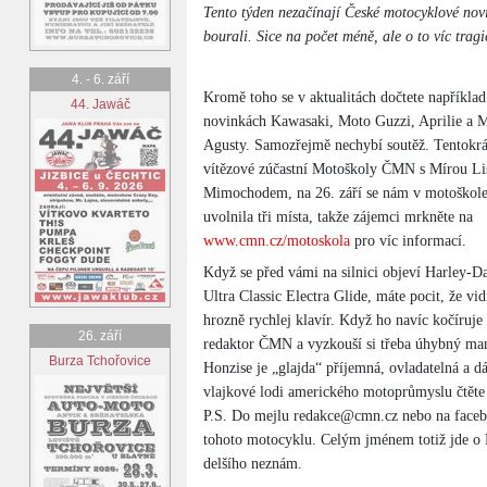
Tento týden nezačínají České motocyklové novin
bourali. Sice na počet méně, ale o to víc tragi
4. - 6. září
Kromě toho se v aktualitách dočtete například
44. Jawáč
novinkách Kawasaki, Moto Guzzi, Aprilie a
Agusty. Samozřejmě nechybí soutěž. Tentokrá
vítězové zúčastní Motoškoly ČMN s Mírou L
Mimochodem, na 26. září se nám v motoškol
uvolnila tři místa, takže zájemci mrkněte na
www.cmn.cz/motoskola
pro víc informací.
Když se před vámi na silnici objeví Harley-D
Ultra Classic Electra Glide, máte pocit, že vid
hrozně rychlej klavír. Když ho navíc kočíruje
26. září
redaktor ČMN a vyzkouší si třeba úhybný mané
Burza Tchořovice
Honzise je „glajda“ příjemná, ovladatelná a dá 
vlajkové lodi amerického motoprůmyslu čtěte
P.S. Do mejlu redakce@cmn.cz nebo na faceb
tohoto motocyklu. Celým jménem totiž jde o
delšího neznám.