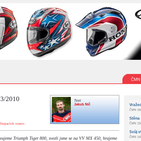
ČMN
43/2010
Text:
Jakub Nič
Vraže
ČMN 16/
Stěna 
čerpacích stanic.
ČMN 15/
Svůj v
ČMN 14/
avujeme Triumph Tiger 800, svezli jsme se na VV MX 450, hrajeme