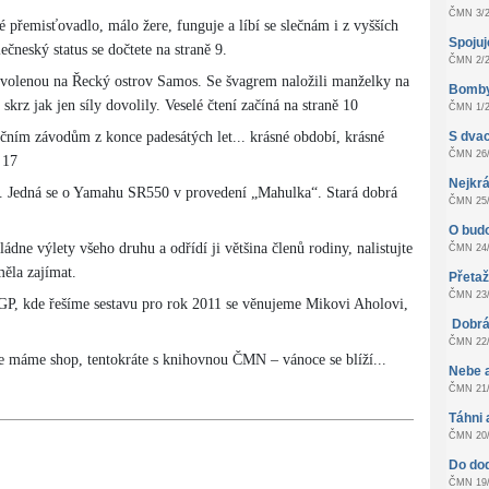
ČMN 3/2
přemisťovadlo, málo žere, funguje a líbí se slečnám i z vyšších
Spoju
čneský status se dočtete na straně 9.
ČMN 2/2
dovolenou na Řecký ostrov Samos. Se švagrem naložili manželky na
Bomby
skrz jak jen síly dovolily. Veselé čtení začíná na straně 10
ČMN 1/2
ničním závodům z konce padesátých let... krásné období, krásné
S dvac
ČMN 26/
 17
Nejkrá
18. Jedná se o Yamahu SR550 v provedení „Mahulka“. Stará dobrá
ČMN 25/
O bud
ládne výlety všeho druhu a odřídí ji většina členů rodiny, nalistujte
ČMN 24/
ěla zajímat.
Přeta
ČMN 23/
P, kde řešíme sestavu pro rok 2011 se věnujeme Mikovi Aholovi,
Dobrá
ČMN 22/
ce máme shop, tentokráte s knihovnou ČMN – vánoce se blíží...
Nebe 
ČMN 21/
Táhni 
ČMN 20/
Do do
ČMN 19/