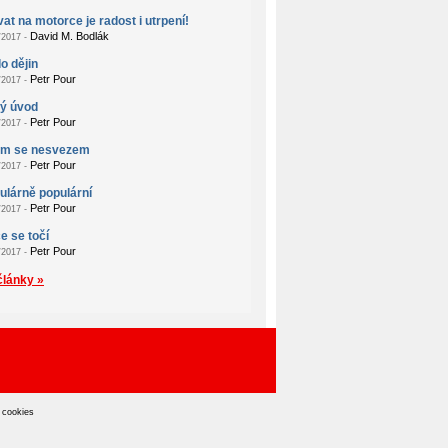
at na motorce je radost i utrpení!
David M. Bodlák
2017 -
o dějin
Petr Pour
2017 -
ý úvod
Petr Pour
2017 -
em se nesvezem
Petr Pour
2017 -
lárně populární
Petr Pour
2017 -
e se točí
Petr Pour
2017 -
články »
 cookies