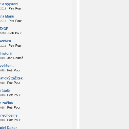
e a vypadni
Petr Pour
2018 -
 na Manu
Petr Pour
2018 -
MXGP
Petr Pour
2018 -
zovkách
Petr Pour
2018 -
historii
Jan Rameš
018 -
vítězit...
Petr Pour
018 -
afický zážitek
Petr Pour
018 -
přátelé
Petr Pour
018 -
a začíná
Petr Pour
018 -
 nechceme
Petr Pour
018 -
ační Dakar