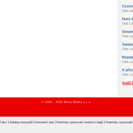
Cestov
ČMN 18/
Hurá d
ČMN 17/
Smutn
ČMN 16/
Tunel
ČMN 15/
Nepopu
ČMN 14/
A přec
ČMN 13/
Další 
© 1999 - 2026 Bikes Media s.r.o.
|
|
|
|
ř akcí
Katalog motocyklů
Komunitní web
Podmínky zpracování osobních údajů
Podmínky zpracování