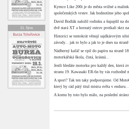
Kymco Like 200i je do města svižné a malinké 
společenských vrstev. Jak hodnotíme jeho spole
David Bodlák naložil rodinku a šupajdil na 
dvě stará XT a hornatý ostrov protkali skrz na 
31. října
Burza Tchořovice
Historici se tentokrát věnují sajdkárovým sil
závody... jak to bylo a jak to je dnes na straně
Nádherný kafáč se vpil do papíru na straně 
motorkářská škola, čistá, krásná...
Jestli hledáte motorku pro každý den, která zv
stranu 19. Kawasaki ER-6n by vás rozhodně m
A sport? Tak ten taky podporujeme. Od MotoG
který by rád pátý titul mistra světa v enduru...
A komu by toto bylo málo, na poslední strán