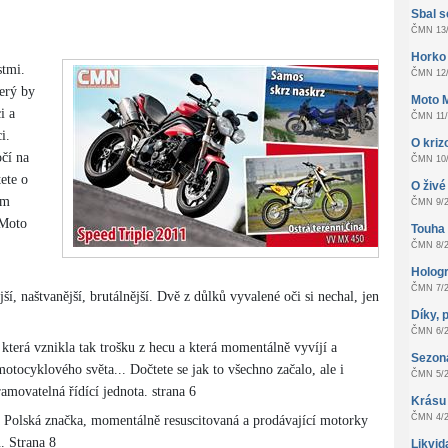
Sbal s
ČMN 13/
Horko
stmi.
ČMN 12/
erý by
Moto 
i a
ČMN 11/
i.
O kri
čí na
ČMN 10/
tete o
O živé 
ím
ČMN 9/2
 Moto
Touha z
ČMN 8/2
Hologr
ČMN 7/2
jší, naštvanější, brutálnější. Dvě z důlků vyvalené oči si nechal, jen
Díky, 
ČMN 6/2
která vznikla tak trošku z hecu a která momentálně vyvíjí a
Sezon
otocyklového světa... Dočtete se jak to všechno začalo, ale i
ČMN 5/2
movatelná řídící jednota. strana 6
Krásu
ČMN 4/2
rá Polská značka, momentálně resuscitovaná a prodávající motorky
. Strana 8
Likvid