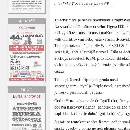
o hodinky Tissot z edice Moto GP...
Třiačtyřicítka je nabitá novinkami a zajímavo
4. - 6. září
Na stranách 2-3 řešíme nového Tigera 800, kt
44. Jawáč
měl vyplňovat mezeru mezi malými jednoválc
velkými litrovými nebo ještě většími dvouválc
Triumph tak stejně jako BMW s F 800 GS úto
svižnější, lehčí a levnější svezení. Dále se doč
SixDays modelech KTM, praktickém skládac
vleku na motorky či nových cenách Aprilie a
Guzzi
Triumph Speed Triple je legenda mezi
streetfightery... nyní je Triple nový, agresivně
26. září
je trošku přimhouřil... strana 4
Burza Tchořovice
Ondra Hrůza vás zavede do IgniTechu, firmy, 
dodává tisícovky řídících jednotek do celého m
například k čemu je dobrá IgniTechácká progra
Junioři se tentokrát značce Romet, což je sta
čínské výroby v poměrně netradičním kabátku