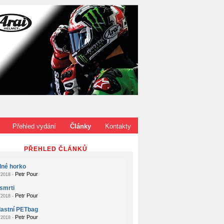
Přehled vydání
Články
Kontakty
PŘEHLED ČLÁNKŮ
dné horko
Petr Pour
2018 -
smrti
Petr Pour
2018 -
lastní PETbag
Petr Pour
2018 -