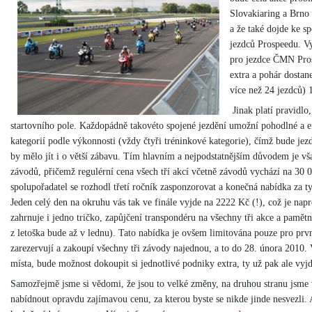
Slovakiaring a Brno 
a že také dojde ke 
jezdců Prospeedu. V
pro jezdce ČMN Pro
extra a pohár dostane
více než 24 jezdců) 1
Jinak platí pravidlo
startovního pole. Každopádně takovéto spojené jezdění umožní pohodlné a ef
kategorií podle výkonnosti (vždy čtyři tréninkové kategorie), čímž bude jezd
by mělo jít i o větší zábavu. Tím hlavním a nejpodstatnějším důvodem je v
závodů, přičemž regulérní cena všech tří akcí včetně závodů vychází na 30
spolupořadatel se rozhodl třetí ročník zasponzorovat a konečná nabídka za ty
Jeden celý den na okruhu vás tak ve finále vyjde na 2222 Kč (!), což je nap
zahrnuje i jedno tričko, zapůjčení transpondéru na všechny tři akce a pamětn
z letoška bude až v lednu). Tato nabídka je ovšem limitována pouze pro prvn
zarezervují a zakoupí všechny tři závody najednou, a to do 28. února 2010. 
místa, bude možnost dokoupit si jednotlivé podniky extra, ty už pak ale vyj
Samozřejmě jsme si vědomi, že jsou to velké změny, na druhou stranu jsm
nabídnout opravdu zajímavou cenu, za kterou byste se nikde jinde nesvezli. 