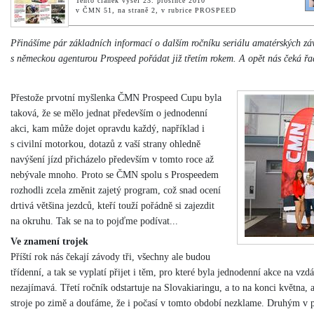
Tento článek vyšel 23. prosince 2010
v ČMN 51, na straně 2, v rubrice PROSPEED
Přinášíme pár základních informací o dalším ročníku seriálu amatérských zá
s německou agenturou Prospeed pořádat již třetím rokem. A opět nás čeká řa
Přestože prvotní myšlenka ČMN Prospeed Cupu byla
taková, že se mělo jednat především o jednodenní
akci, kam může dojet opravdu každý, například i
s civilní motorkou, dotazů z vaší strany ohledně
navýšení jízd přicházelo především v tomto roce až
nebývale mnoho. Proto se ČMN spolu s Prospeedem
rozhodli zcela změnit zajetý program, což snad ocení
drtivá většina jezdců, kteří touží pořádně si zajezdit
na okruhu. Tak se na to pojďme podívat...
Ve znamení trojek
Příští rok nás čekají závody tři, všechny ale budou
třídenní, a tak se vyplatí přijet i těm, pro které byla jednodenní akce na vzd
nezajímavá. Třetí ročník odstartuje na Slovakiaringu, a to na konci května,
stroje po zimě a doufáme, že i počasí v tomto období nezklame. Druhým v