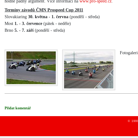
hodně pádný argument. Více informací na
www.pro-speed.cz
.
Termíny závodů ČMN Prospeed Cup 2011
Slovakiaring
30. května - 1. června
(pondělí - středa)
Most
1. - 3. července
(pátek - neděle)
Brno
5. - 7. září
(pondělí - středa)
Fotogaleri
Přidat komentář
© 1999