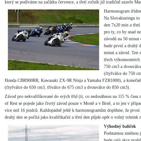
který se podíváme na začátku července, a třetí ročník již tradičně uzavře M
Harmonogram třídenn
Na Slovakiaringu to
den 7x20 min a třet
pro ty, co by snad n
závodů na 50 minut 
bude první a druhý 
minut a závod. Ten s
třech výkonnostních 
750 cm3 a dvouválce
(čtyřválce do 750 c
Honda CBR900RR, Kawasaki ZX-9R Ninja a Yamaha FZR1000), a konečně ob
(čtyřválce do 650 cm3, tříválce do 675 cm3 a dvouválce do 850 cm3).
Závod pro nekvalifikované do svých tříd (ti, co nedosáhnou na 115 % času ne
of Rest se pojede jako čtvrtý závod pouze v Mostě a v Brně, a to jen v případ
více než 16 jezdců. Každopádně ještě k harmonogramům doplňme, že první
druhý den se počítá jako kvalifikační a třetí den půjde opět o volný trénink
Výhodný balíček
Podstatnou změnou j
bude celá akce probí