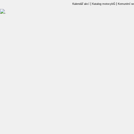
|
|
Kalendář akcí
Katalog motocyklů
Komunitní w