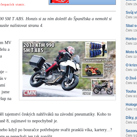
čerpacích stanic.
ČMN 15/
Svůj v
ČMN 14/
90 SM T ABS. Honzis si za ním doletěl do Španělska a nemohl si
musíte nalistovat stranu 4.
Sbal s
ČMN 13/
Horko
éfem MV
ČMN 12/
elu a
Moto 
na
ČMN 11/
O kri
ČMN 10/
uje –
ás v
O živé 
ČMN 9/2
smí
Touha z
, jsme
ČMN 8/2
 šup na
Hologr
ČMN 7/2
děl tajemství českých nahříváků na závodní pneumatiky. Koho to
Díky, 
traně 8, zajímavé to nepochybně je.
ČMN 6/2
bo když po bouračce potřebujete svařit prasklá víka, kartery...?
Sezon
te se nenechali jen tak napálit.
ČMN 5/2