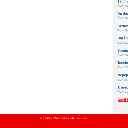
Táhni 
ČMN 20/
Do do
ČMN 19/
Cestov
ČMN 18/
Hurá d
ČMN 17/
Smutn
ČMN 16/
Tunel
ČMN 15/
Nepopu
ČMN 14/
A přec
ČMN 13/
Další 
© 1999 - 2026 Bikes Media s.r.o.