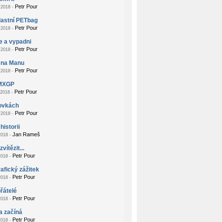
Petr Pour
2018 -
lastní PETbag
Petr Pour
2018 -
e a vypadni
Petr Pour
2018 -
 na Manu
Petr Pour
2018 -
MXGP
Petr Pour
2018 -
zovkách
Petr Pour
2018 -
historii
Jan Rameš
018 -
vítězit...
Petr Pour
018 -
afický zážitek
Petr Pour
018 -
přátelé
Petr Pour
018 -
a začíná
Petr Pour
018 -