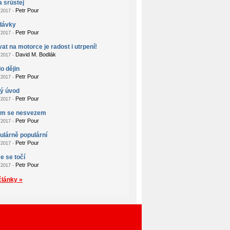
a srůstej
Petr Pour
2017 -
dávky
Petr Pour
2017 -
at na motorce je radost i utrpení!
David M. Bodlák
2017 -
o dějin
Petr Pour
2017 -
ý úvod
Petr Pour
2017 -
em se nesvezem
Petr Pour
2017 -
lárně populární
Petr Pour
2017 -
e se točí
Petr Pour
2017 -
články »