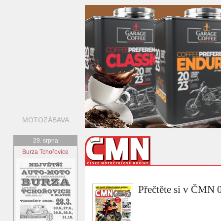
MOTOZÁBAVA
29. srpna
Burza Tchořovice
Přečtěte si v ČMN 