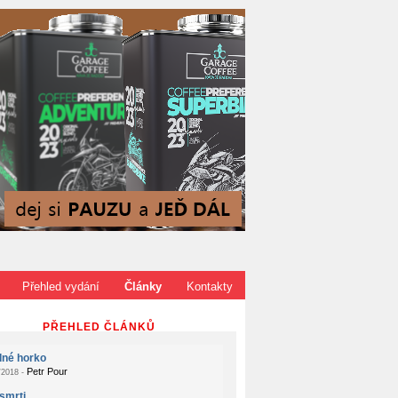
Přehled vydání
Články
Kontakty
PŘEHLED ČLÁNKŮ
dné horko
Petr Pour
2018 -
smrti