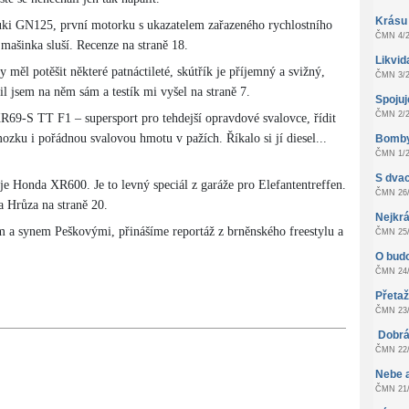
Krásu
zuki GN125, první motorku s ukazatelem zařazeného rychlostního
ČMN 4/2
mašinka sluší. Recenze na straně 18.
Likvid
ěl potěšit některé patnáctileté, skútřík je příjemný a svižný,
ČMN 3/2
il jsem na něm sám a testík mi vyšel na straně 7.
Spoju
ČMN 2/2
R69-S TT F1 – supersport pro tehdejší opravdové svalovce, řídit
ozku i pořádnou svalovou hmotu v pažích. Říkalo si jí diesel...
Bomby
ČMN 1/2
S dvac
 Honda XR600. Je to levný speciál z garáže pro Elefantentreffen.
ČMN 26/
a Hrůza na straně 20.
Nejkrá
a synem Peškovými, přinášíme reportáž z brněnského freestylu a
ČMN 25/
O bud
ČMN 24/
Přeta
ČMN 23/
Dobrá
ČMN 22/
Nebe 
ČMN 21/