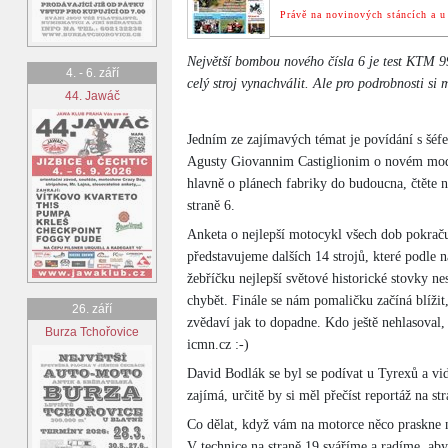
Právě na novinových stáncích a u 
Největší bombou nového čísla 6 je test KTM 9
4. - 6. září
celý stroj vynachválit. Ale pro podrobnosti si 
44. Jawáč
Jedním ze zajímavých témat je povídání s š
Agusty Giovannim Castiglionim o novém mod
hlavně o plánech fabriky do budoucna, čtěte 
straně 6.
Anketa o nejlepší motocykl všech dob pokrač
představujeme dalších 14 strojů, které podle n
žebříčku nejlepší světové historické stovky ne
chybět. Finále se nám pomaličku začíná blížit
26. září
zvědaví jak to dopadne. Kdo ještě nehlasoval,
Burza Tchořovice
icmn.cz :-)
David Bodlák se byl se podívat u Tyrexů a vi
zajímá, určitě by si měl přečíst reportáž na s
Co dělat, když vám na motorce něco praskne ne
V technice na straně 19 sváříme a radíme, abys