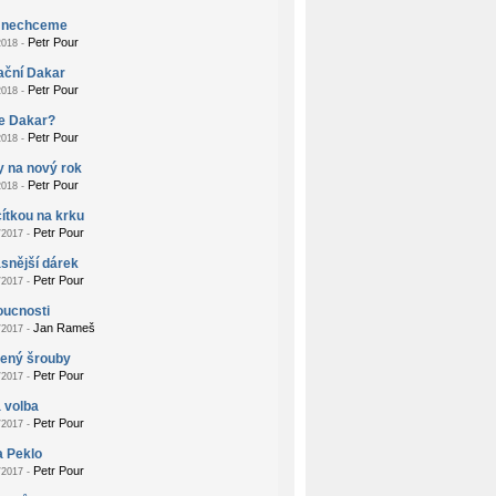
 nechceme
Petr Pour
018 -
ační Dakar
Petr Pour
018 -
je Dakar?
Petr Pour
018 -
 na nový rok
Petr Pour
018 -
ítkou na krku
Petr Pour
2017 -
snější dárek
Petr Pour
2017 -
oucnosti
Jan Rameš
2017 -
žený šrouby
Petr Pour
2017 -
 volba
Petr Pour
2017 -
a Peklo
Petr Pour
2017 -