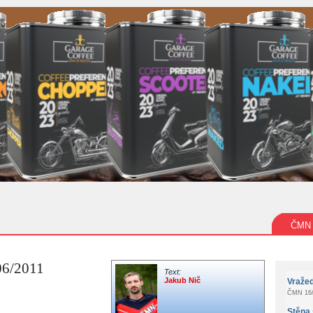
ČMN
06/2011
Text:
Jakub Nič
Vraže
ČMN 16/
Stěna 