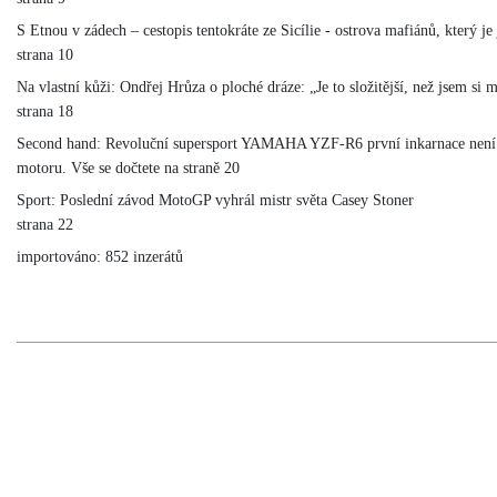
S Etnou v zádech – cestopis tentokráte ze Sicílie - ostrova mafiánů, který j
strana 10
Na vlastní kůži: Ondřej Hrůza o ploché dráze: „Je to složitější, než jsem si m
strana 18
Second hand: Revoluční supersport YAMAHA YZF-R6 první inkarnace není zr
motoru. Vše se dočtete na straně 20
Sport: Poslední závod MotoGP vyhrál mistr světa Casey Stoner
strana 22
importováno: 852 inzerátů