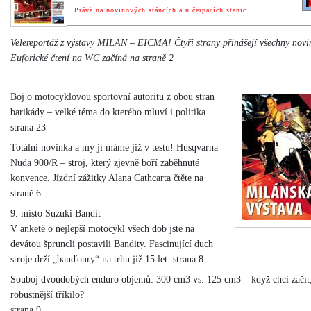
Právě na novinových stáncích a u čerpacích stanic.
Velereportáž z výstavy MILAN – EICMA! Čtyři strany přinášejí všechny novi
Euforické čtení na WC začíná na straně 2
Boj o motocyklovou sportovní autoritu z obou stran
barikády – velké téma do kterého mluví i politika...
strana 23
Totální novinka a my jí máme již v testu! Husqvarna
Nuda 900/R – stroj, který zjevně boří zaběhnuté
konvence. Jízdní zážitky Alana Cathcarta čtěte na
straně 6
9. místo Suzuki Bandit
V anketě o nejlepší motocykl všech dob jste na
devátou špruncli postavili Bandity. Fascinující duch
stroje drží „banďoury“ na trhu již 15 let. strana 8
Souboj dvoudobých enduro objemů: 300 cm3 vs. 125 cm3 – když chci začít,
robustnější tříkilo?
strana 9