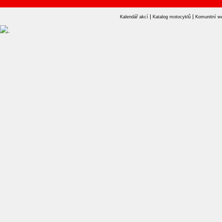
|
|
Kalendář akcí
Katalog motocyklů
Komunitní w