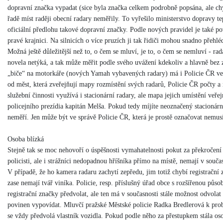
dopravní značka vypadat (sice byla značka celkem podrobně popsána, ale ch
řadě míst raději obecní radary neměřily. To vyřešilo ministerstvo dopravy t
oficiální předlohu takové dopravní značky. Podle nových pravidel je také po
pravé krajnici. Na silnicích o více pruzích ji tak řidiči mohou snadno přehlé
Možná ještě důležitější než to, o čem se mluví, je to, o čem se nemluví - rad
novela netýká, a tak může měřit podle svého uvážení kdekoliv a hlavně bez
„biče“ na motorkáře (nových Yamah vybavených radary) má i Policie ČR ve s
od měst, která zveřejňují mapy rozmístění svých radarů, Policie ČR počty a m
služební činnosti využívá i stacionární radary, ale mapa jejich umístění veřej
policejního prezídia kapitán Melša. Pokud tedy míjíte neoznačený stacionární
neměří. Jen může být ve správě Policie ČR, která je prostě označovat nemus
Osoba blízká
Stejně tak se moc nehovoří o úspěšnosti vymahatelnosti pokut za překročení
policisti, ale i strážníci nedopadnou hříšníka přímo na místě, nemají v souča
V případě, že ho kamera radaru zachytí zepředu, jim totiž chybí registračn
zase nemají tvář viníka. Policie, resp. příslušný úřad obce s rozšířenou půs
registrační značky předvolat, ale ten má v současnosti stále možnost odvolat 
povinen vypovídat. Mluvčí pražské Městské policie Radka Bredlerová k prob
se vždy předvolá vlastník vozidla. Pokud podle něho za přestupkem stála oso