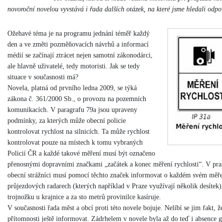
novoroční novelou vyvstává i řada dalších otázek, na které jsme hledali odpo
Ožehavé téma je na programu jednání téměř každý
den a ve změti pozměňovacích návrhů a informací
médií se začínají ztrácet nejen samotní zákonodárci,
ale hlavně uživatelé, tedy motoristi. Jak se tedy
situace v současnosti má?
Novela, platná od prvního ledna 2009, se týká
zákona č. 361/2000 Sb., o provozu na pozemních
komunikacích. V paragrafu 79a jsou upraveny
podmínky, za kterých může obecní policie
kontrolovat rychlost na silnicích. Ta může rychlost
kontrolovat pouze na místech k tomu vybraných
Policií ČR a každé takové měření musí být označeno
přenosnými dopravními značkami „začátek a konec měření rychlosti“. V pra
obecní strážníci musí pomocí těchto značek informovat o každém svém měřen
průjezdových radarech (kterých například v Praze využívají několik desítek),
trojnožku u krajnice a za sto metrů provinilce kasíruje.
V současnosti řada měst a obcí proti této novele bojuje. Nelíbí se jim fakt, ž
přítomnosti ještě informovat. Zádrhelem v novele byla až do teď i absence 