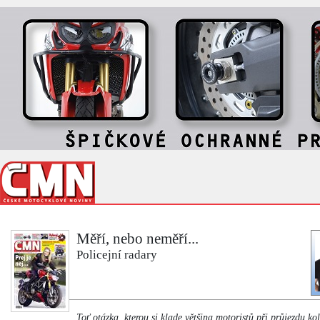
Měří, nebo neměří...
Policejní radary
Toť otázka, kterou si klade většina motoristů při průjezdu k