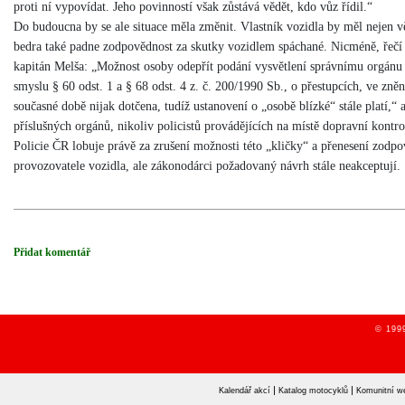
proti ní vypovídat. Jeho povinností však zůstává vědět, kdo vůz řídil.“
Do budoucna by se ale situace měla změnit. Vlastník vozidla by měl nejen vě
bedra také padne zodpovědnost za skutky vozidlem spáchané. Nicméně, řečí 
kapitán Melša: „Možnost osoby odepřít podání vysvětlení správnímu orgánu
smyslu § 60 odst. 1 a § 68 odst. 4 z. č. 200/1990 Sb., o přestupcích, ve zněn
současné době nijak dotčena, tudíž ustanovení o „osobě blízké“ stále platí,“ 
příslušných orgánů, nikoliv policistů provádějících na místě dopravní kontro
Policie ČR lobuje právě za zrušení možnosti této „kličky“ a přenesení zodpo
provozovatele vozidla, ale zákonodárci požadovaný návrh stále neakceptují.
Přidat komentář
© 1999
|
|
Kalendář akcí
Katalog motocyklů
Komunitní w