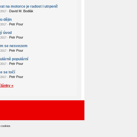
at na motorce je radost i utrpení!
David M. Bodlák
2017 -
o dějin
Petr Pour
2017 -
ý úvod
Petr Pour
2017 -
em se nesvezem
Petr Pour
2017 -
lárně populární
Petr Pour
2017 -
e se točí
Petr Pour
2017 -
články »
 cookies