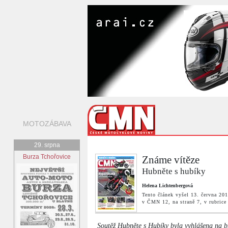
MOTOZÁBAVA
29. srpna
Burza Tchořovice
Známe vítěze
Hubněte s hubíky
Helena Lichtenbergová
Tento článek vyšel 13. června 20
v ČMN 12, na straně 7, v rubr
Soutěž Hubněte s Hubíky byla vyhlášena na bř