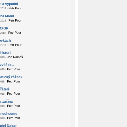
e a vypadni
Petr Pour
2018 -
 na Manu
Petr Pour
2018 -
MXGP
Petr Pour
2018 -
zovkách
Petr Pour
2018 -
historii
Jan Rameš
018 -
vítězit...
Petr Pour
018 -
afický zážitek
Petr Pour
018 -
přátelé
Petr Pour
018 -
a začíná
Petr Pour
018 -
 nechceme
Petr Pour
018 -
ační Dakar