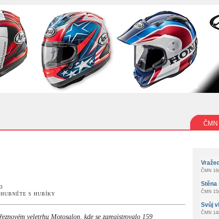
ČMN
Vraže
ČMN 16/
Stěna 
13
ČMN 15/
ice HUBNĚTE S HUBÍKY
Svůj v
ČMN 14/
eznovém veletrhu Motosalon, kde se zaregistrovalo 159