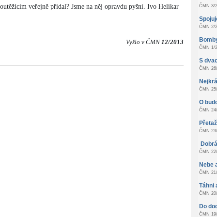
outěžícím veřejně přidal? Jsme na něj opravdu pyšní. Ivo Helikar
ČMN 3/2
Spoju
ČMN 2/2
Bomby
Vyšlo v ČMN
12/2013
ČMN 1/2
S dvac
ČMN 26/
Nejkrá
ČMN 25/
O bud
ČMN 24/
Přeta
ČMN 23/
Dobrá
ČMN 22/
Nebe 
ČMN 21/
Táhni 
ČMN 20/
Do do
ČMN 19/