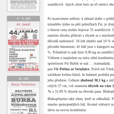
soutěžících. Jejich cílem bylo za tři měsíce sh
4. - 6. září
Po kontrolním měření, k němuž došlo v průb
minulého týdne na pěti pobočkách Psí, je zřej
44. Jawáč
o hlavní cenu mohlo bojovat 55 soutěžících. 
namísto úbytku přibrali a zbytek se z nejrůzně
důvodů nedostavil. 18 lidí zhublo nad 10 % s
původní hmotnosti, tři lidé jsou v kategorii n
%. Průměrně to pak bylo 9,96 kg na soutěžící
Vítězem a majitelem na míru ušité kombinézy
společnosti Psí Hubík se stal … tramtadadá…
pan
Vít Peřina ze Stružnice
. Právě ten Vítek
začátkem května hlásil, že hubnutí probíhá po
26. září
jeho představ. Celkem
zhubnul 30,1 kg
a zúž
Burza Tchořovice
celých 37 cm, což znamená
úbytek na váze 2
%
a 31,09 % úbytek na obvodu pasu. Blahop
Blahopřejeme také všem, kteří se odhodlali. P
mnoho spokojenějších lidí. Kromě vítězství n
slevu na novou kombinézu.