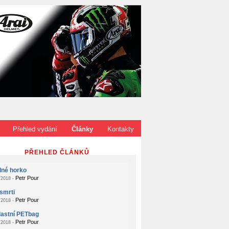
Přehled vydání
Články
Kontakty
PŘEHLED ČLÁNKŮ
dné horko
Petr Pour
2018 -
smrti
Petr Pour
2018 -
lastní PETbag
Petr Pour
2018 -