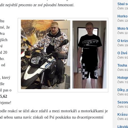
Sbal s
odit největší procento ze své původní hmotnosti.
ČMN 13/
Horko
ěhu
ČMN 12/
mé, že
Moto 
Dva
ČMN 11/
jších
O kri
vé
ČMN 10/
ad 20
O živé 
ČMN 9/2
ho.
 od
Touha z
ČMN 8/2
, který
Hologr
ČMN 7/2
dle
il pas o
Díky, 
ČMN 6/2
5,62
Sezon
řejeme!
ČMN 5/2
odle reakcí se účel akce zdařil a mezi motorkáři a motorkářkami je
Krásu
ad sebou sama navíc získali od Psí poukázku na dvacetiprocentní
ČMN 4/2
Likvid