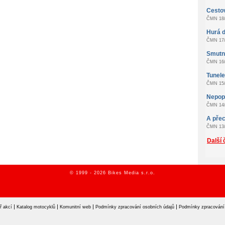
Cestov
ČMN 18/
Hurá d
ČMN 17/
Smutn
ČMN 16/
Tunel
ČMN 15/
Nepopu
ČMN 14/
A přec
ČMN 13/
Další 
© 1999 - 2026 Bikes Media s.r.o.
|
|
|
|
ř akcí
Katalog motocyklů
Komunitní web
Podmínky zpracování osobních údajů
Podmínky zpracování