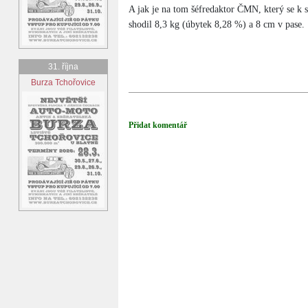
A jak je na tom šéfredaktor ČMN, který se k s
shodil 8,3 kg (úbytek 8,28 %) a 8 cm v pase.
31. října
Burza Tchořovice
Přidat komentář