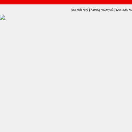
|
|
Kalendář akcí
Katalog motocyklů
Komunitní w