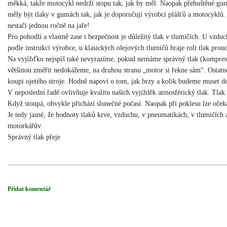
měkká, takže motocykl nedrží stopu tak, jak by měl. Naopak přehuštěné gumy
měly být tlaky v gumách tak, jak je doporučují výrobci plášťů a motocyklů. 
nestačí jednou ročně na jaře!
Pro pohodlí a vlastně zase i bezpečnost je důležitý tlak v tlumičích. U vzdu
podle instrukcí výrobce, u klasických olejových tlumičů hraje roli tlak prou
Na vyjížďku nejspíš také nevyrazíme, pokud nemáme správný tlak (kompresi)
většinou změřit nedokážeme, na druhou stranu „motor si řekne sám“. Ostatně 
koupi ojetého stroje. Hodně napoví o tom, jak brzy a kolik budeme muset d
V neposlední řadě ovlivňuje kvalitu našich vyjížděk atmosférický tlak. Tlak 
Když stoupá, obvykle přichází slunečné počasí. Naopak při poklesu lze očeká
Je tedy jasné, že hodnoty tlaků krve, vzduchu, v pneumatikách, v tlumičích a
motorkářův.
Správný tlak přeje
Přidat komentář