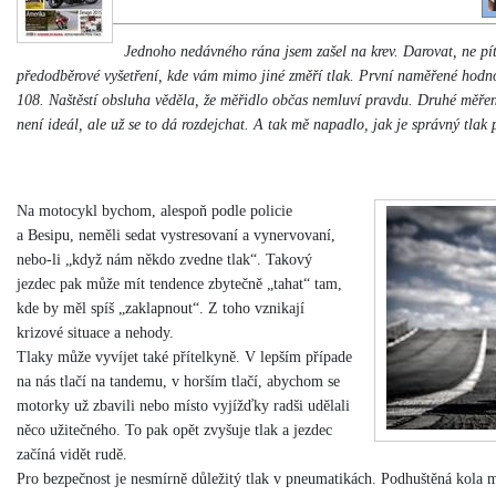
Jednoho nedávného rána jsem zašel na krev. Darovat, ne pí
předodběrové vyšetření, kde vám mimo jiné změří tlak. První naměřené hodn
108. Naštěstí obsluha věděla, že měřidlo občas nemluví pravdu. Druhé měřen
není ideál, ale už se to dá rozdejchat. A tak mě napadlo, jak je správný tlak 
Na motocykl bychom, alespoň podle policie
a Besipu, neměli sedat vystresovaní a vynervovaní,
nebo-li „když nám někdo zvedne tlak“. Takový
jezdec pak může mít tendence zbytečně „tahat“ tam,
kde by měl spíš „zaklapnout“. Z toho vznikají
krizové situace a nehody.
Tlaky může vyvíjet také přítelkyně. V lepším případe
na nás tlačí na tandemu, v horším tlačí, abychom se
motorky už zbavili nebo místo vyjížďky radši udělali
něco užitečného. To pak opět zvyšuje tlak a jezdec
začíná vidět rudě.
Pro bezpečnost je nesmírně důležitý tlak v pneumatikách. Podhuštěná kola ma