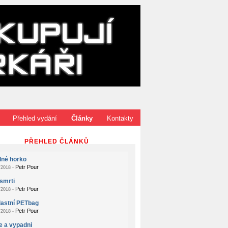
Přehled vydání
Články
Kontakty
PŘEHLED ČLÁNKŮ
dné horko
Petr Pour
2018 -
smrti
Petr Pour
2018 -
lastní PETbag
Petr Pour
2018 -
e a vypadni