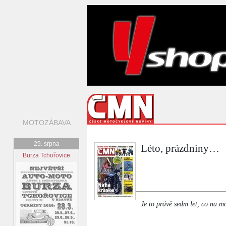
MOTOZÁBAVA
29. srpna
Léto, prázdniny…
Burza Tchořovice
Je to právě sedm let, co na 