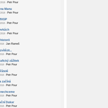
Petr Pour
2018 -
 na Manu
Petr Pour
2018 -
MXGP
Petr Pour
2018 -
zovkách
Petr Pour
2018 -
historii
Jan Rameš
018 -
vítězit...
Petr Pour
018 -
afický zážitek
Petr Pour
018 -
přátelé
Petr Pour
018 -
a začíná
Petr Pour
018 -
 nechceme
Petr Pour
018 -
ační Dakar
Petr Pour
018 -