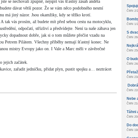
 jste se nechovali zpupně, nejspíš vás šťastný zásah anděla
Spoju
ě budete dávat větší pozor. Že se vám něco podobného nesmí
ČMN 2/2
ynu má jiný názor. Jsou okamžiky, kdy se těžko krotí.
Bomby
. A tak vás prosím, až budete mít před sebou cestu na motocyklu,
ČMN 1/2
ustředění, odpočatí, střízliví a předvídejte. Není ta naše zábava jen
S dvac
dycky dopadnout dobře, jak si o tom můžete přečíst vzadu na
ČMN 26/
stou Petrem Pilátem. Všechny příběhy nemají šťastný konec. Ne
Nejkrá
stanou mistry Evropy jako on. I Vale a Marc měli v závěrečné
ČMN 25/
O bud
o jejich začátek.
ČMN 24/
avice, zařadit jedničku, přidat plyn, pustit spojku a… neztrácet
Přeta
ČMN 23/
Dobrá
ČMN 22/
Nebe 
ČMN 21/
Táhni 
ČMN 20/
Do do
ČMN 19/