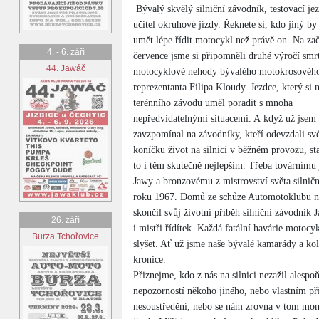
Bývalý skvělý silniční závodník, testovací je
učitel okruhové jízdy. Řeknete si, kdo jiný by
umět lépe řídit motocykl než právě on. Na za
4. - 6. září
července jsme si připomněli druhé výročí smr
44. Jawáč
motocyklové nehody bývalého motokrosovéh
reprezentanta Filipa Kloudy. Jezdce, který si n
terénního závodu uměl poradit s mnoha
nepředvídatelnými situacemi. A když už jsem
zavzpomínal na závodníky, kteří odevzdali s
koníčku život na silnici v běžném provozu, sta
to i těm skutečně nejlepším. Třeba továrnímu 
Jawy a bronzovému z mistrovství světa silni
roku 1967. Domů ze schůze Automotoklubu ned
skončil svůj životní příběh silniční závodník 
26. září
i mistři řídítek. Každá fatální havárie motoc
Burza Tchořovice
slyšet. Ať už jsme naše bývalé kamarády a kol
kronice.
Přiznejme, kdo z nás na silnici nezažil alesp
nepozorností někoho jiného, nebo vlastním při
nesoustředění, nebo se nám zrovna v tom mom