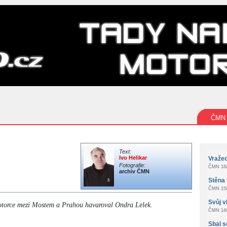
ČMN
Text:
Ivo Helikar
Vraže
Fotografie:
ČMN 16/
archiv ČMN
Stěna 
ČMN 15/
Svůj v
motorce mezi Mostem a Prahou havaroval Ondra Lelek.
ČMN 14/
Sbal s