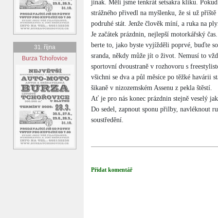
jinak. Měli jsme tenkrát setsakra kliku. Pokud
strážného přivedl na myšlenku, že si už příšt
podruhé stát. Jenže člověk míní, a ruka na pl
Je začátek prázdnin, nejlepší motorkářský čas
berte to, jako byste vyjížděli poprvé, buďte so
31. října
sranda, někdy může jít o život. Nemusí to vž
Burza Tchořovice
sportovní dvoustraně v rozhovoru s freestyli
všichni se dva a půl měsíce po těžké havárii 
šikaně v nizozemském Assenu z pekla štěstí.
Ať je pro nás konec prázdnin stejně veselý jak
Do sedel, zapnout sponu přilby, navléknout ruk
soustředění.
Přidat komentář