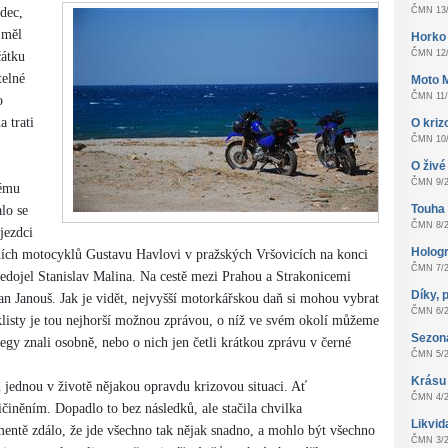
zdec,
ČMN 13/
 měl
Horko
ČMN 12/
čátku
telné
Moto 
ČMN 11/
o
a trati
O kri
ČMN 10/
O živé 
ČMN 9/2
vému
Touha z
lo se
ČMN 8/2
jezdci
Hologr
čních motocyklů Gustavu Havlovi v pražských Vršovicích na konci
ČMN 7/2
ojel Stanislav Malina. Na cestě mezi Prahou a Strakonicemi
Díky, 
Jan Janouš. Jak je vidět, nejvyšší motorkářskou daň si mohou vybrat
ČMN 6/2
yklisty je tou nejhorší možnou zprávou, o níž ve svém okolí můžeme
Sezon
egy znali osobně, nebo o nich jen četli krátkou zprávu v černé
ČMN 5/2
Krásu
oň jednou v životě nějakou opravdu krizovou situaci. Ať
ČMN 4/2
činěním. Dopadlo to bez následků, ale stačila chvilka
Likvid
entě zdálo, že jde všechno tak nějak snadno, a mohlo být všechno
ČMN 3/2