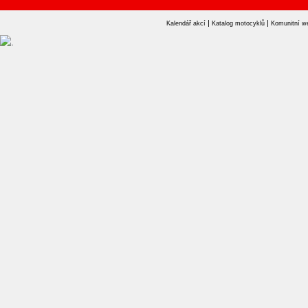
|
|
Kalendář akcí
Katalog motocyklů
Komunitní w