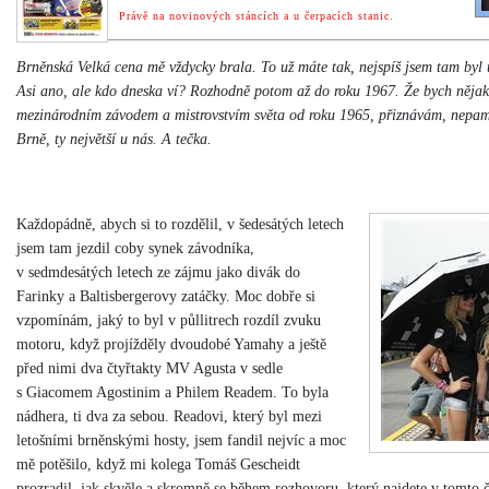
Právě na novinových stáncích a u čerpacích stanic.
Brněnská Velká cena mě vždycky brala. To už máte tak, nejspíš jsem tam byl 
Asi ano, ale kdo dneska ví? Rozhodně potom až do roku 1967. Že bych nějak
mezinárodním závodem a mistrovstvím světa od roku 1965, přiznávám, nepama
Brně, ty největší u nás. A tečka.
Každopádně, abych si to rozdělil, v šedesátých letech
jsem tam jezdil coby synek závodníka,
v sedmdesátých letech ze zájmu jako divák do
Farinky a Baltisbergerovy zatáčky. Moc dobře si
vzpomínám, jaký to byl v půllitrech rozdíl zvuku
motoru, když projížděly dvoudobé Yamahy a ještě
před nimi dva čtyřtakty MV Agusta v sedle
s Giacomem Agostinim a Philem Readem. To byla
nádhera, ti dva za sebou. Readovi, který byl mezi
letošními brněnskými hosty, jsem fandil nejvíc a moc
mě potěšilo, když mi kolega Tomáš Gescheidt
prozradil, jak skvěle a skromně se během rozhovoru, který najdete v tomto č