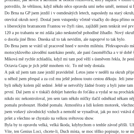
potvrdilo, že většinou, když někdo něco opravdu umí nebo uměl, nemusí si 
Do Brna na GP jsem jezdil i v osmdesátých letech, naposledy na starý okruh
otevíral okruh nový. Dostal jsem vstupenky včetně visačky do depa přímo o
s libereckým bratrancem Frantou ve čtyři ráno, zajížděl jsem tenkrát své p
120 a po trabantu se mi zdála jako neskutečně pohodlné žihadlo. Nový okru
o docela jiné Brno. Dneska už to tak nevidím, ale napoprvé to tak bylo.
Do Brna jsem se vrátil už pracovně hned v novém miléniu. Překvapovalo mě
motocyklového závodění nastrkáno peněz, ale paní časoměřička a v té době 
Míková mě rychle zchladila, když mi tam pod věží s úsměvem řekla, že pení
Octavia Cupu je jich ještě mnohem víc. To mě tedy dostala.
A pak už jsem tam zase jezdil pravidelně. Letos jsme v neděli na okruh při
u něhož jsem přespal a za což mu ještě jednou touto cestou děkuju. Jeli jsme 
byli někdy kolem půl sedmé. Ještě se netvořily žádné fronty a byli jsme tam
první. Dal jsem si v tiskáči dobíjet baterku do foťáku a vydal se na prochá
nikdo nic nekontroloval, jen sem tam někdo mlčky tlačil odněkud někam něj
pomalu probouzet. Hodně pomalu. Atmosféra a lidi kolem motorek, všechno
jsem voňavý závodnický vzduch a nemohl se vynadívat, jak po noci vstává 
pršet a všechno se chystalo na velkou světovou show.
Byla by to opravdu velká, velká škoda, kdybychom o tenhle závod přišli. Už 
Víte, ten Genius Loci, chcete-li, Duch místa, se moc těžko popisuje, to se mu