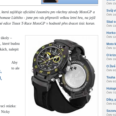
ČMN 15/
Svůj v
t, která zajišťuje oficiální časomíru pro všechny závody MotoGP a
ČMN 14/
mase Lüthiho - jsme pro vás připravili velkou letní hru, na jejíž
Sbal s
ané edice Tissot T-Race MotoGP v hodnotě přes dvacet tisíc korun.
ČMN 13/
Horko
ČMN 12/
a úkoly –
k, které budou
Moto 
ČMN 11/
ách, nalepit
O kri
ČMN 10/
Aby
O živé 
to ale
,
ČMN 9/2
,
Touha z
ČMN 8/2
Hologr
ČMN 7/2
Díky, 
ČMN 6/2
vací otázka:
Sezon
e Nicky
ČMN 5/2