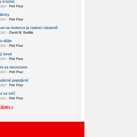
a srůstej
Petr Pour
2017 -
dávky
Petr Pour
2017 -
at na motorce je radost i utrpení!
David M. Bodlák
2017 -
o dějin
Petr Pour
2017 -
ý úvod
Petr Pour
2017 -
em se nesvezem
Petr Pour
2017 -
lárně populární
Petr Pour
2017 -
e se točí
Petr Pour
2017 -
články »