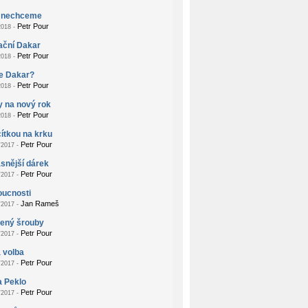
 nechceme
Petr Pour
018 -
ační Dakar
Petr Pour
018 -
je Dakar?
Petr Pour
018 -
 na nový rok
Petr Pour
018 -
ítkou na krku
Petr Pour
2017 -
snější dárek
Petr Pour
2017 -
oucnosti
Jan Rameš
2017 -
žený šrouby
Petr Pour
2017 -
 volba
Petr Pour
2017 -
a Peklo
Petr Pour
2017 -