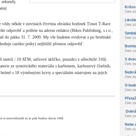
u sekundy,
Krásu
něný
ČMN 4/2
Likvid
je vždy někde v novinách čtvrtina obrázku hodinek Tissot T-Race
ČMN 3/2
ište odpověď a pošlete na adresu redakce (Bikes Publishing, s.r.o.,
Spoju
ně do pátku 31. 7. 2009. My vše budeme evidovat a po brněnské
ČMN 2/2
hoduje razítko pošty) nejbližší přesnou odpověď.
Bomby
ČMN 1/2
0 metrů / 10 ATM, safírové sklíčko, pouzdro z ušlechtilé 316L
S dvac
ČMN 26/
aterie ze syntetického materiálu s karbonem, karbonový číselník,
Nejkrá
 helmě s 18 výměnnými kryty a speciálním nástrojem na jejich
ČMN 25/
O bud
ČMN 24/
Přeta
ČMN 23/
Dobrá
ČMN 22/
asi si neuvedomili ze je pak budou davat větší.
Nebe 
ČMN 21/