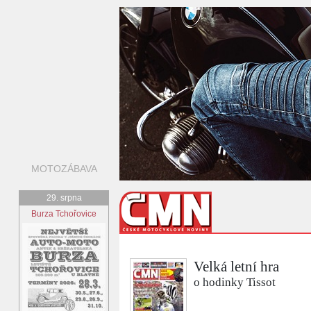
MOTOZÁBAVA
29. srpna
Burza Tchořovice
Velká letní hra
o hodinky Tissot