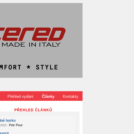
Přehled vydání
Články
Kontakty
PŘEHLED ČLÁNKŮ
dné horko
Petr Pour
2018 -
smrti