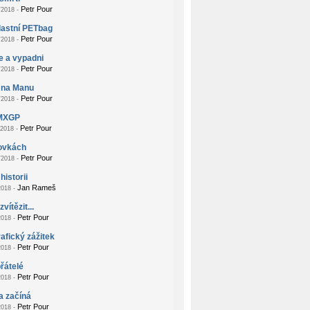
Petr Pour
2018 -
lastní PETbag
Petr Pour
2018 -
e a vypadni
Petr Pour
2018 -
 na Manu
Petr Pour
2018 -
MXGP
Petr Pour
2018 -
zovkách
Petr Pour
2018 -
historii
Jan Rameš
018 -
vítězit...
Petr Pour
018 -
afický zážitek
Petr Pour
018 -
přátelé
Petr Pour
018 -
a začíná
Petr Pour
018 -