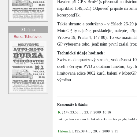
Hayden při GP v Brně? (s přesností na tisícin
například 1:49,321) Odpověď připište na zmí
koresponďák.
Takže shrnuto a podtrženo – v číslech 26-29 
31. října
MotoGP, ty najděte, poskládejte, nalepte, přip
Burza Tchořovice
Vrbova 19, Praha 4, 147 00). To vše maximál
GP vybereme toho, jenž nám první zaslal (roz
Technické údaje hodinek:
Swiss made quartzový strojek, vodotěsnost 10
oceli s černým PVD a otočnou lunetou, kryt b
limitovaná edice 9002 kusů, balení v MotoGP
výměnu
Komentáře k článku
K
[
147.33.50...
]
23. 7. 2009 10:16
Jako je tam ale neni to 1/4 obrazku mi tak přijde, hold 
HelenaL.
[
195.39.4...
]
20. 7. 2009 9:11