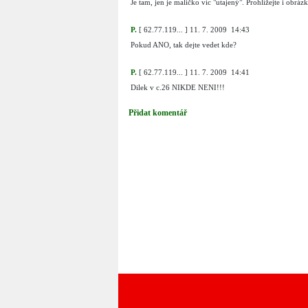
Je tam, jen je maličko víc "utajený". Prohlížejte i obrázk
P.
[
62.77.119...
]
11. 7. 2009 14:43
Pokud ANO, tak dejte vedet kde?
P.
[
62.77.119...
]
11. 7. 2009 14:41
Dilek v c.26 NIKDE NENI!!!
Přidat komentář