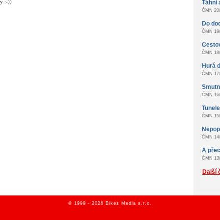
y :-))
Táhni 
ČMN 20/
Do do
ČMN 19/
Cestov
ČMN 18/
Hurá d
ČMN 17/
Smutn
ČMN 16/
Tunel
ČMN 15/
Nepopu
ČMN 14/
A přec
ČMN 13/
Další 
© 1999 - 2026 Bikes Media s.r.o.