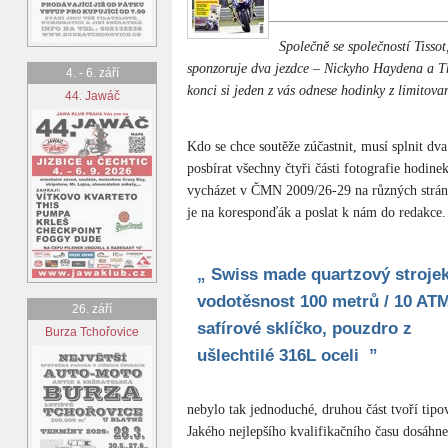
Společně se společností Tisso
sponzoruje dva jezdce – Nickyho Haydena a Tho
4. - 6. září
konci si jeden z vás odnese hodinky z limitov
44. Jawáč
Kdo se chce soutěže zúčastnit, musí splnit dv
posbírat všechny čtyři části fotografie hodine
vycházet v ČMN 2009/26-29 na různých stránk
je na koresponďák a poslat k nám do redakce.
„ Swiss made quartzový strojek
vodotěsnost 100 metrů / 10 ATM
26. září
safírové sklíčko, pouzdro z
Burza Tchořovice
ušlechtilé 316L oceli ”
nebylo tak jednoduché, druhou část tvoří tipo
Jakého nejlepšího kvalifikačního času dosáhn