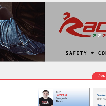
ČMN
Text:
Petr Pour
Vraže
Fotografie:
ČMN 16/
Tissot
Stěna 