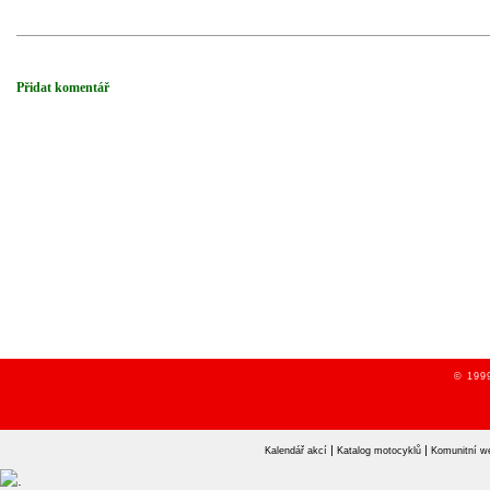
Přidat komentář
© 1999
|
|
Kalendář akcí
Katalog motocyklů
Komunitní w