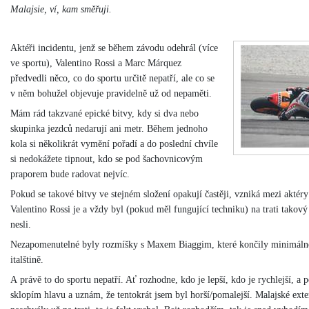
Malajsie, ví, kam směřuji.
Aktéři incidentu, jenž se během závodu odehrál (více
ve sportu), Valentino Rossi a Marc Márquez
předvedli něco, co do sportu určitě nepatří, ale co se
v něm bohužel objevuje pravidelně už od nepaměti.
Mám rád takzvané epické bitvy, kdy si dva nebo
skupinka jezdců nedarují ani metr. Během jednoho
kola si několikrát vymění pořadí a do poslední chvíle
si nedokážete tipnout, kdo se pod šachovnicovým
praporem bude radovat nejvíc.
Pokud se takové bitvy ve stejném složení opakují častěji, vzniká mezi aktéry r
Valentino Rossi je a vždy byl (pokud měl fungující techniku) na trati takový 
nesli.
Nezapomenutelné byly rozmíšky s Maxem Biaggim, které končily minimálně 
italštině.
A právě to do sportu nepatří. Ať rozhodne, kdo je lepší, kdo je rychlejší, a
sklopím hlavu a uznám, že tentokrát jsem byl horší/pomalejší. Malajské exte