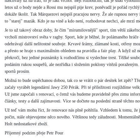
naschvály už na trati, to je fakt vrchol. Bejt rozhodčím, tak je snad vyhod
letos už o body nejde a Rossi mu nejspíš pije krev, poněvadž je pořád rychl
dokáže školit. Tak Márquezovi nejspíš pracujou nervy. Že ale rupnou nervy 
to "starej" mazák. Kdo je na vině a kdo není, rozhodovat nechci, ale mrzí 
Je to už takový obraz doby, že čím "mírumilovnější" sport, tím větší zákeř
vrcholí mistrovství světa v ragby. Sport, kde je běžné, že polámaného hráče o
odehrávají další nelítostné souboje. Krvavé šrámy, zlámané kosti, otřesy m
a přesto se hraje s maximálním ohledem na pravidla a fair play. A když už 
překročí, bez jediné poznámky k rozhodčímu si vyslechne trest. Těžké soub
podáním rukou soupeřů, ale nezřídka i složením poklony vítězů poraženým. 
sportů prosím.
Možná to bude uspěchanou dobou, tak co se vrátit o pár desítek let zpět? Tř
začaly vyrábět legendární Jawy 250 Pérák. Při té příležitosti rozjíždíme vel
Už jsme započali s renovací, o čemž vás budeme pravidelně přes zimu infor
články, testy a další zajímavosti. Více se dočtete na poslední straně těchto no
Už teď vám mohu říct, že renovace nás plně pohltila. Vzhledem k tomu, že j
počin, stále objevujeme něco nového. Většinou tedy záludnosti. Momentálně
Holt nedostatkové zboží.
Příjemný podzim přeje Petr Pour