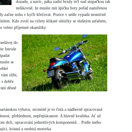
dozadu, a navíc, páka zadní brzdy trčí nad stupačkou tak
nešikovně, že musíte mít špičku boty pořád namířenou
dy začne noha v kyčli křečovat. Pozice v sedle vypadá nesmírně
řítelem. Kdo zvolí na výlety klikaté silničky se slušným asfaltem,
je velmi příjemné okamžiky.
ysedávej do
te Introše
ipadat
musíte se
lehké
 vám zlíbí,
 s dobře
vání děsně
partánskou výbavu, nicméně je to čistá a nádherně zpracovaná
lenost, přehlednost, nepřeplácanost. A hlavně kvalitka. Ať už
om drží, opracování jednotlivých komponentů... Podle mého
ující, krásná a osobitá motorka.