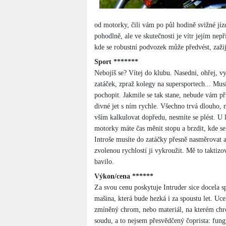
od motorky, čili vám po půl hodině svižné jíz
pohodlně, ale ve skutečnosti je vítr jejím nep
kde se robustní podvozek může předvést, zaži
Sport *******
Nebojíš se? Vítej do klubu. Nasedni, ohřej, v
zatáček, zpraž kolegy na supersportech... Musí
pochopit. Jakmile se tak stane, nebude vám př
divné jet s ním rychle. Všechno trvá dlouho, 
vším kalkulovat dopředu, nesmíte se plést. U 
motorky máte čas měnit stopu a brzdit, kde se
Introše musíte do zatáčky přesně nasměrovat a
zvolenou rychlostí ji vykroužit. Mě to taktizo
bavilo.
Výkon/cena ******
Za svou cenu poskytuje Intruder sice docela s
mašina, která bude hezká i za spoustu let. Uce
zmíněný chrom, nebo materiál, na kterém chr
soudu, a to nejsem přesvědčený čoprista: fung