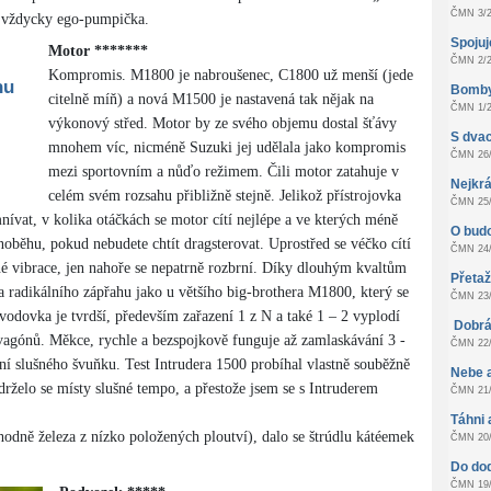
ČMN 3/2
l vždycky ego-pumpička.
Spoju
Motor *******
ČMN 2/2
Kompromis. M1800 je nabroušenec, C1800 už menší (jede
nu
Bomby
citelně míň) a nová M1500 je nastavená tak nějak na
ČMN 1/2
výkonový střed. Motor by ze svého objemu dostal šťávy
S dvac
mnohem víc, nicméně Suzuki jej udělala jako kompromis
ČMN 26/
mezi sportovním a nůďo režimem. Čili motor zatahuje v
Nejkrá
celém svém rozsahu přibližně stejně. Jelikož přístrojovka
ČMN 25/
vat, v kolika otáčkách se motor cítí nejlépe a ve kterých méně
O bud
oběhu, pokud nebudete chtít dragsterovat. Uprostřed se véčko cítí
ČMN 24/
é vibrace, jen nahoře se nepatrně rozbrní. Díky dlouhým kvaltům
Přeta
 a radikálního zápřahu jako u většího big-brothera M1800, který se
ČMN 23/
vodovka je tvrdší, především zařazení 1 z N a také 1 – 2 vyplodí
Dobrá
 vagónů. Měkce, rychle a bezspojkově funguje až zamlaskávání 3 -
ČMN 22/
ání slušného švuňku. Test Intrudera 1500 probíhal vlastně souběžně
Nebe 
želo se místy slušné tempo, a přestože jsem se s Intruderem
ČMN 21/
Táhni 
odně železa z nízko položených ploutví), dalo se štrúdlu kátéemek
ČMN 20/
Do do
ČMN 19/