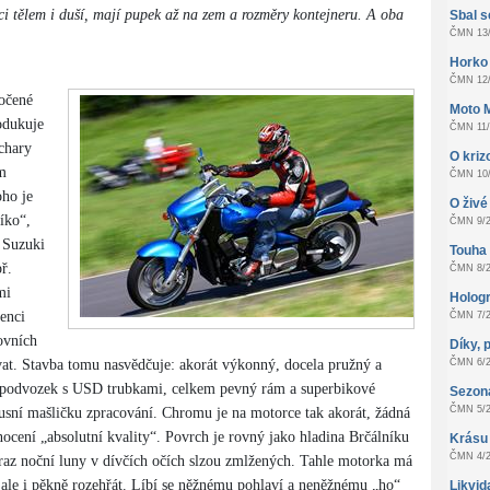
i tělem i duší, mají pupek až na zem a rozměry kontejneru. A oba
Sbal s
ČMN 13/
Horko
ČMN 12/
ročené
Moto 
odukuje
ČMN 11/
chary
O kri
m
ČMN 10/
oho je
O živé 
líko“,
ČMN 9/2
 Suzuki
Touha z
ř.
ČMN 8/2
mi
Hologr
enci
ČMN 7/2
ovních
Díky, 
azvat. Stavba tomu nasvědčuje: akorát výkonný, docela pružný a
ČMN 6/2
í podvozek s USD trubkami, celkem pevný rám a superbikové
Sezon
ČMN 5/2
xusní mašličku zpracování. Chromu je na motorce tak akorát, žádná
nocení „absolutní kvality“. Povrch je rovný jako hladina Brčálníku
Krásu
ČMN 4/2
odraz noční luny v dívčích očích slzou zmlžených. Tahle motorka má
, ale i pěkně rozehřát. Líbí se něžnému pohlaví a neněžnému „ho“
Likvid