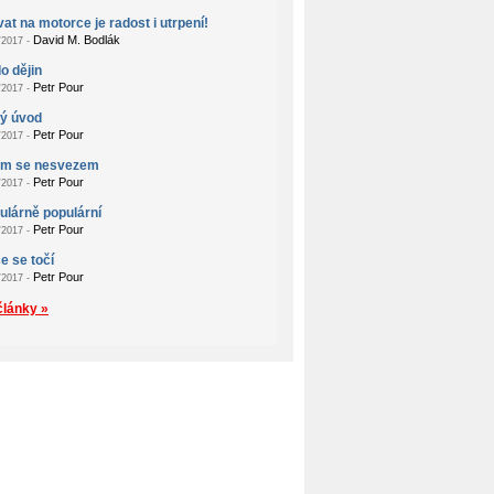
at na motorce je radost i utrpení!
David M. Bodlák
2017 -
o dějin
Petr Pour
2017 -
ý úvod
Petr Pour
2017 -
em se nesvezem
Petr Pour
2017 -
lárně populární
Petr Pour
2017 -
e se točí
Petr Pour
2017 -
články »