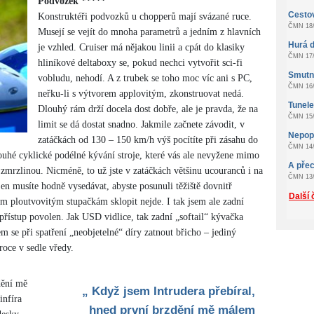
Podvozek *****
Cestov
Konstruktéři podvozků u chopperů mají svázané ruce.
ČMN 18/
Musejí se vejít do mnoha parametrů a jedním z hlavních
Hurá d
je vzhled. Cruiser má nějakou linii a cpát do klasiky
ČMN 17/
hliníkové deltaboxy se, pokud nechci vytvořit sci-fi
Smutn
vobludu, nehodí. A z trubek se toho moc víc ani s PC,
ČMN 16/
neřku-li s výtvorem applovitým, zkonstruovat nedá.
Tunel
Dlouhý rám drží docela dost dobře, ale je pravda, že na
ČMN 15/
limit se dá dostat snadno. Jakmile začnete závodit, v
Nepopu
zatáčkách od 130 – 150 km/h výš pocítíte při zásahu do
ČMN 14/
ouhé cyklické podélné kývání stroje, které vás ale nevyžene mimo
A přec
é zmrzlinou. Nicméně, to už jste v zatáčkách většinu ucouranců i na
ČMN 13/
jen musíte hodně vysedávat, abyste posunuli těžiště dovnitř
Další 
m ploutvovitým stupačkám sklopit nejde. I tak jsem ale zadní
přístup povolen. Jak USD vidlice, tak zadní „softail“ kývačka
em se při spatření „neobjetelné“ díry zatnout břicho – jediný
oce v sedle vředy.
dění mě
„ Když jsem Intrudera přebíral,
infíra
hned první brzdění mě málem