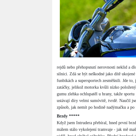
rejdů nebo přehopsnutí nerovnosti neklid a dl
silnici. Zdá se být neškodné jako dítě ukojen
funbikách a supersportech zesměšnili. Jde to, 
zatáčky, jelikož motorka kvůli nízko položený
gumu zlehka ochlupatěl u hrany, takže sportu 
ustávají díry velmi sumóvitě, tvrdě. Naučil js
způsob, jak nemít po hodině nadýmačku a po r
Brzdy *****
Když jsem Intrudera přebíral, hned první brz
málem stálo vykolejení tramvaje - jak mě maš