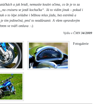
zatáčkách a jak brzdí, nemusíte koulet očima, co že je to za
 „na cruiseru se jezdí kochačka“. Já to vidím jinak – pokud i
ak o to lépe zvládne i běžnou relax jízdu, bez extrémů a
 je tím jedinečná, proč to nezdůraznit. A všem opravdovým
trem ve tváři omluva :-).
Vyšlo v ČMN
34/2009
Fotogalerie