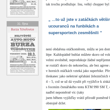
tak trochu prodlužuje. Inu, velký chopper by
„ ...to už jste v zatáčkách větši
31. října
ucouranců na funbikách a
Burza Tchořovice
supersportech zesměšnili ”
není obdařena otáčkoměrem, můžu se jen domní
lépe. Každopádně bublat můžete skoro od voln
velmi uvolněně, neprodukuje žádné nepříjemn
se roztáčí skoro do nekonečna, ale bez agrese
v horních otáčkách vzteká jako superbike. Pře
tleskanec jako nešetrné spřahání železničních
4 – 5, což se už dá využít při vyjížďce k získ
s focením čtenářského testu KTM 990 SM T, dr
nadřel nepoměrně víc (taky
jsem během vyjížďky vrátil přírodě poměrně h
obstojně držet.