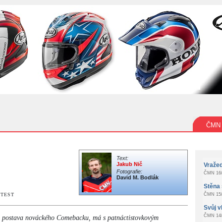
ČMN
Text:
Jakub Nič
Vraže
Fotografie:
ČMN 16/
David M. Bodlák
Stěna 
9
e TEST
ČMN 15/
Svůj v
ČMN 14/
ná postava nováckého Comebacku, má s patnáctistovkovým