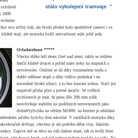
desky
stálo vykolejení tramvaje ”
i vyloženě
k 1800
i svižném
ce sice určitý tlak, ale brzda přední kolo spolehlivě zastaví i ve
klidně stojí, ale motorka kvůli setrvačnosti stále ještě jede.
Ovladatelnost *****
Všecko těžké leží deset čísel nad zemí, takže se můžete
šnečit klidně dvacet a pořád máte nohy na stupnách a
nevrávoráte. Otáčení se dá díky rozumnému rejdu a
dobře udělané stopě a úhlu vidlice podnikat i na
normálně široké silnici, a to bez šourání nohou. Stačí jen
nepatrně přidat plyn a jemně spojčit. Ve vyšších
rychlostech je znát, že pneu šíře 200 mm tolik
neovlivňuje stabilitu na podélných nerovnostech jako
dvěstěčtyřicítka na větším M1800, na kterém je uhlídání
městském asfaltu fyzicky dost náročné. V zatáčkách motorka díky
 akceleračně driftuje, všechno je ale potřeba dělat včas. Jakmile
rekce. Zaprvé než se něco na vaši žádost stane, tak to kvůli třem
lopit, rám brousí hned, což mě jednou málem poslalo na ucho. No