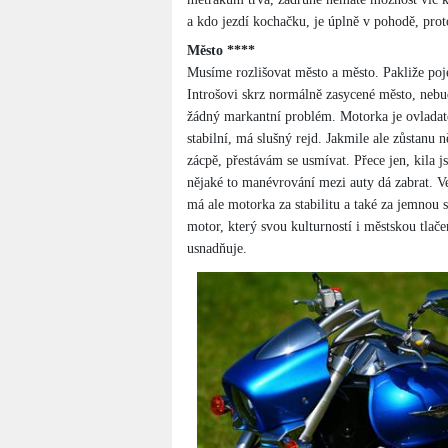
a kdo jezdí kochačku, je úplně v pohodě, proto
Město ****
Musíme rozlišovat město a město. Pakliže poj
Introšovi skrz normálně zasycené město, neb
žádný markantní problém. Motorka je ovladate
stabilní, má slušný rejd. Jakmile ale zůstanu n
zácpě, přestávám se usmívat. Přece jen, kila js
nějaké to manévrování mezi auty dá zabrat. V
má ale motorka za stabilitu a také za jemnou 
motor, který svou kulturností i městskou tlače
usnadňuje.