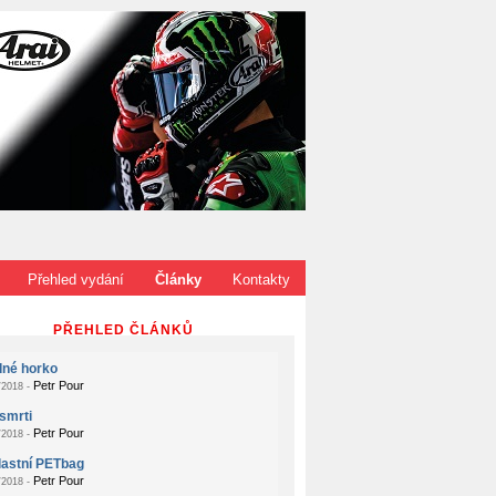
Přehled vydání
Články
Kontakty
PŘEHLED ČLÁNKŮ
dné horko
Petr Pour
2018 -
smrti
Petr Pour
2018 -
lastní PETbag
Petr Pour
2018 -