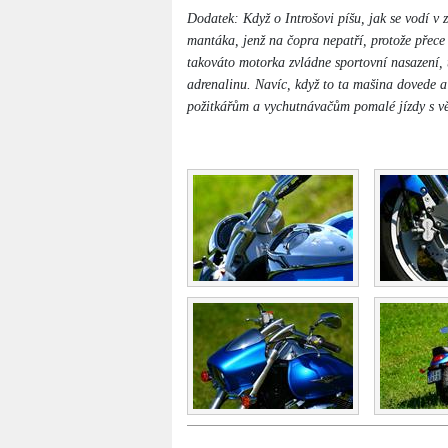
Dodatek: Když o Introšovi píšu, jak se vodí v 
mantáka, jenž na čopra nepatří, protože přece
takováto motorka zvládne sportovní nasazení, t
adrenalinu. Navíc, když to ta mašina dovede a
požitkářům a vychutnávačům pomalé jízdy s vě