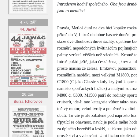
Intruderem hodně společného. Oba jsou drsňác
jsou to metalisti.
4. - 6. září
Pravda, Metloš duní na dva bicí kopáky rozk
44. Jawáč
pěkně do V, Introš obdobné basové dunění pr
skrze dvě dlouhozdvihové šachty, opatřené bu
rozměrů nepodobných květináčům pojímající
palmy vzrůstů větších než středních. Kromě t
Introš pořád ještě, jako česká žena, „krev a m
prostě mašina ze železa. Emkovou patnáctkou
rozmělnila nabídku mezi velkými M1800, pop
C1800 (C jako Classic s koly krytými kapuca
namísto sporťáckých lízátek) a malými souroz
26. září
M800 či C800. M1500 patří do rodinky sport
Burza Tchořovice
cruiserů, jde-li tato kategorie vůbec takto n
točivý motor, velmi tvrdý a poměrně kvalitn
obutí. To vše je ale zabalené pod naprosto lu
třpytící se ohavnost, navíc je podle mého hod
za úplného bezvětří a lesklý, s jiskrou jako 
prostě styl a vychování. Umí jízdou ukolébat