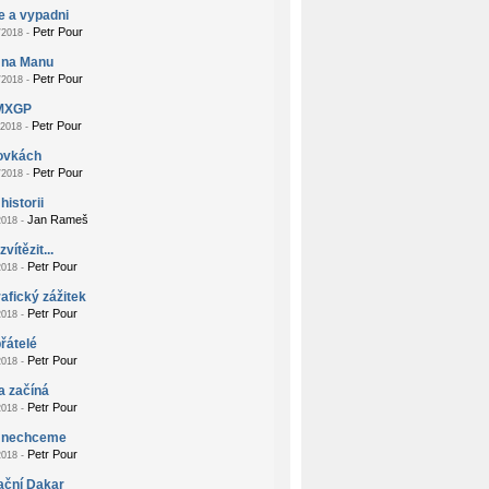
e a vypadni
Petr Pour
2018 -
 na Manu
Petr Pour
2018 -
MXGP
Petr Pour
2018 -
zovkách
Petr Pour
2018 -
historii
Jan Rameš
018 -
vítězit...
Petr Pour
018 -
afický zážitek
Petr Pour
018 -
přátelé
Petr Pour
018 -
a začíná
Petr Pour
018 -
 nechceme
Petr Pour
018 -
ační Dakar