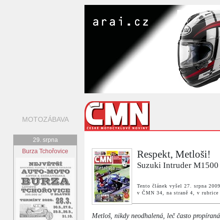
MOTOZÁBAVA
29. srpna
Burza Tchořovice
Respekt, Metloši!
Suzuki Intruder M1500
Tento článek vyšel 27. srpna 200
v ČMN 34, na straně 4, v rubric
Metloš, nikdy neodhalená, leč často propíra