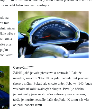
že ovládat Intrudera není vysilující.
edu na
udu mít
lná, nízká,
ěkde trčet v
ou kila a
elké plus
spojku a
nici velmi
Cestování ***
Záleží, jaká je vaše představa o cestování. Pakliže
nasednu, nasadím 90 – 100 a jedu, nebudu mít problém
skoro s ničím. Pokud ale chcete držet třeba +/- 140, bude
vás bolet několik svalových skupin. První je břicho,
jelikož nohy jsou ze stupaček svlékány ven a nahoru,
takže je musíte neustále tlačit dopředu. K tomu vás vítr
od pasu nahoru lámu