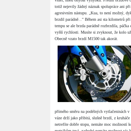
viděl, hned ohýbal výhybku. Přední brzdové 
totiž nejevily žádný náznak spolupráce ani př
agresivním nástupu. „Kua, to není možný, dy
brzdil parádně...“ Během asi sta kilometrů př
tempu se ale brzda parádně rozbrzdila, páčka ch
vyšší rychlosti. Musíte si zvyknout, že kolo už 
Obecně vzato brzdí M1500 tak akorát.
přímého směru na podélných vytlačeninách v 
váze drží jako přibitá, slušně brzdí, z kruháče
netrefíte dobře stopu, nemáte moc možností ko
metrákům trvá, zadruhé nemáte možnost víc k