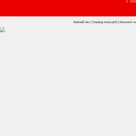
© 1999
|
|
Kalendář akcí
Katalog motocyklů
Komunitní w